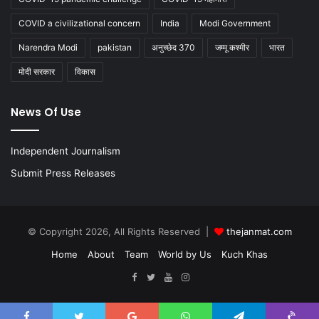
COVID a civilizational concern
India
Modi Government
Narendra Modi
pakistan
अनुच्छेद 370
जम्मू कश्मीर
भारत
मोदी सरकार
विकास
News Of Use
Independent Journalism
Submit Press Releases
© Copyright 2026, All Rights Reserved |
thejanmat.com
Home
About
Team
World by Us
Kuch Khas