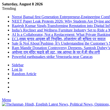
Saturday, August 8 2026
Trending
Neeraj Bansal first Generation Entrepreneur-Engineering Comf
NEET Paper Leak Protests 2026: Why Students Are Dying and De
Raajesh Kumar Singh-Transforming Reputation into Digital Inf
India’s Recliner and Wellness Furniture Industry Set to Ride 
AI Is a Collaborator, Not a Replacement: What Private Bank
ECI-मुख्य चुनाव आयुक्त की नियुक्ति- लोकतंत्र की शुचिता पर सवाल
Sale Is Not About Pushing- It’s Understanding the Customer’s
Ram Mandir Donation Controversy Deepens- Santosh Dubey’s A
अयोध्या राम मंदिर चढ़ावे की लूट, जब आस्था के घर में ही सेंध लगी
Powerful earthquakes strike Venezuela near Caracas
Sidebar
Log In
Random Article
Menu