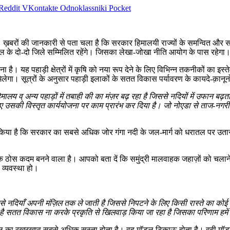
Reddit
VKontakte
Odnoklassniki
Pocket
ी है । ख़बरों की जानकारी से पता चला है कि सरकार हिमालयी राज्यों के समन्वित औ
ंगाल के दो-दो जिले सम्मिलित रहेंगे। जिसका लेखा-जोखा नीति आयोग के पास रहेगा
रना है। यह पहाड़ी क्षेत्रों में कृषि को नया रूप देने के लिए विभिन्न तकनीकों 
िलेगा। सूत्रों के अनुसार पहाड़ी इलाकों के सतत विकास पर्यावरण के कायदे-क़ानू
िमालय व् अन्य पहाड़ों में तबाही की का मंज़र बढ़ रहा है जिससे नदियों में उफान बढ़त
 उसकी विस्तृत कार्ययोजना पर काम प्रारंभ कर दिया है। जो नोएडा से ताज-नगरी आ
िया है कि सरकार का सबसे अधिक जोर गंगा नदी के जल-मार्ग को धरातल पर उतारने
ये एक ठोस कदम बनने वाला है। आपको बता दें कि समुंद्री मालवाहक जहाज़ों को च
ण व्यवस्था हो।
िसे नदियाँ अपनी मंज़िल तक ले जाती है जिससे निपटने के लिए किसी रास्ते का कोई प्
 है सतत विकास ना करके प्रकृति से खिलवाड़ किया जा रहा है जिसका परिणाम हमें 
ॅडल का रखरखाव सबसे अधिक सस्ता होता है। वह माॅडल टिकाऊ होता है। वही माॅ