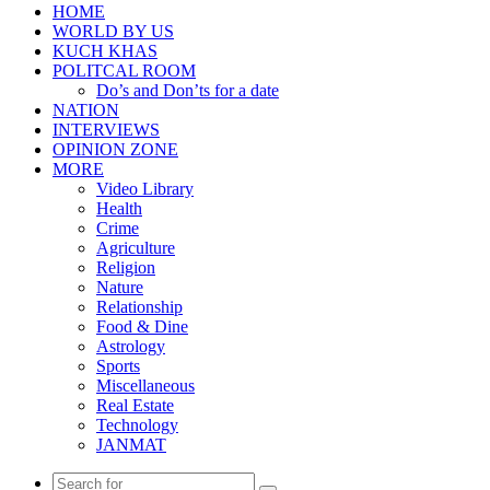
HOME
WORLD BY US
KUCH KHAS
POLITCAL ROOM
Do’s and Don’ts for a date
NATION
INTERVIEWS
OPINION ZONE
MORE
Video Library
Health
Crime
Agriculture
Religion
Nature
Relationship
Food & Dine
Astrology
Sports
Miscellaneous
Real Estate
Technology
JANMAT