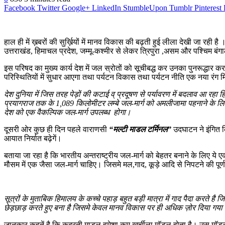
Facebook
Twitter
Google+
LinkedIn
StumbleUpon
Tumblr
Pinterest
हाल ही में ख़बरों की सुर्ख़ियों में मानव विकास की बढ़ती हुई लीला देखी जा रह
उत्तराखंड, हिमाचल प्रदेश, जम्मू-कश्मीर से लेकर त्रिपुरा ,असम और पश्चिम ब
इस परिषद का मुख्य कार्य देश में जल स्रोतों को सूचीबद्ध कर उनका पुनरूद्धार क
परिस्थितियों में सुधार आएगा तथा पर्यटन विकास तथा पर्यटन नीति एक नया रंग म
देश दुनिया में जिस तरह पेड़ों की कटाई व् प्रदूषण से पर्यावरण में बदलाव आ रहा ह
प्रयागराज तक के 1,089 किलोमीटर लम्बे जल-मार्ग को अमलीजामा पहनाने के लिए
देश को एक वैकल्पिक जल-मार्ग उपलब्ध होगा।
दूसरी ओर कुछ ही दिन पहले वाराणसी
“मल्टी माडल टर्मिनल”
उदघाटन ने इंगित क
आयात निर्यात बढ़ेगें।
बताया जा रहा है कि भारतीय अन्तराष्ट्रीय जल-मार्ग को बेहतर बनाने के लिए 
मौसम में एक जैसा जल-मार्ग चाहिए। जिसमे मल,गाद, कूड़े आदि से निपटने की पूर्
सूत्रों के मुताबिक हिमालय के कच्चे पहाड़ बहुत बड़ी मात्रा में गाद पैदा करते
है ज
छेड़छाड़ करते हुए बना है जिसमे केवल मानव विकास पर ही अधिक ज़ोर दिया गया
जानकार कहतें है कि कुदरती माडल हमेशा कम ख़र्चीला माॅडल होता है। उस मा