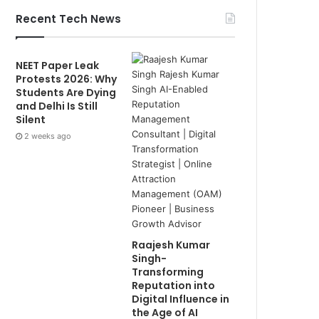
Recent Tech News
NEET Paper Leak
Protests 2026: Why
Students Are Dying
and Delhi Is Still
Silent
2 weeks ago
Raajesh Kumar
Singh-
Transforming
Reputation into
Digital Influence in
the Age of AI