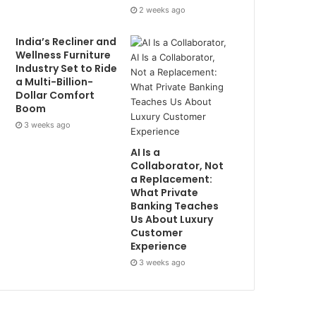
2 weeks ago
India’s Recliner and
Wellness Furniture
Industry Set to Ride
a Multi-Billion-
Dollar Comfort
Boom
3 weeks ago
AI Is a
Collaborator, Not
a Replacement:
What Private
Banking Teaches
Us About Luxury
Customer
Experience
3 weeks ago