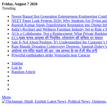
Friday, August 7 2026
Trending
Neeraj Bansal first Generation Entrepreneur-Engineering Comf
NEET Paper Leak Protests 2026: Why Students Are Dying and De
Raajesh Kumar Singh-Transforming Reputation into Digital Inf
India’s Recliner and Wellness Furniture Industry Set to Ride 
AI Is a Collaborator, Not a Replacement: What Private Bank
ECI-मुख्य चुनाव आयुक्त की नियुक्ति- लोकतंत्र की शुचिता पर सवाल
Sale Is Not About Pushing- It’s Understanding the Customer’s
Ram Mandir Donation Controversy Deepens- Santosh Dubey’s A
अयोध्या राम मंदिर चढ़ावे की लूट, जब आस्था के घर में ही सेंध लगी
Powerful earthquakes strike Venezuela near Caracas
Sidebar
Log In
Random Article
Menu