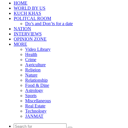
HOME
WORLD BY US
KUCH KHAS
POLITCAL ROOM
Do’s and Don’ts for a date
NATION
INTERVIEWS
OPINION ZONE
MORE
Video Library
Health
Crime
Agriculture
Religion
Nature
Relationship
Food & Dine
Astrology
Sports
Miscellaneous
Real Estate
Technology
JANMAT