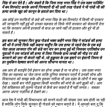
सिंह से कर देते है। और कहते है कि जिस तरह भगत सिंह ने उस वक़्त पार्लिमेंट
में बम विस्फोट करके अपनी गिरफ्तारी दी थी उसी तरह गोडसे ने भी गांधी जी की
हत्या करके खुद को कानून के हवाले कर दिया था।
अब कोई उन सरफिरों से कहे की भगत सिंह के बम विस्फोट में किसी भी प्रकार
की जानहानि नहीं हुई थी उनका मक़सद तो सिर्फ गोरी सरकार को चेतावनी देना
था कि सरकार अपनी हरकतों से बाज़ आ जाये नहीं तो हालात और बुरे भी हो
सकते है।
इस बात को सुनकर फिर कुछ गोडसे भक्त कहेंगे भगत सिंह ने सांडर्स की हत्या
की थी मै उनसे सिर्फ यही कहना चाहूँगा कि उस हत्या से पहले देश के एक बड़े
नेता लाला लाजपत रॉय की डंडे मार मार कर हत्या हुई थी जिसका प्रतिशोध उन
युवाओं ने उस सांडर्स की हत्या से लिया जिसके हाथ लाखों की भीड़ पर डंडे
बरसाने को ज़रा भी कंपते नहीं थे ,जो हुक़ूमत के एक इशारे पर इंसानी जिस्म से
हर मुमकिन वेह्शत करने को अपना सौभाग्य मानता था।
अब आप ही बताईये ऐसे इंसान का होना अच्छा है या ना होना। उस वक़्त भगत
सिंह का मक़सद था जेल जाना ताकि दुनिया समाचार पत्रों में उनकी सोच और
विचारधारा को समझ सके और इसका नतीजा भी उस वक़्त के लोगों ने क्या खूब
देखा। पहली बार गोरी हुक़ूमत किसी भारतीय की मांगो के आगे झुकी थी। आप
ऐसे शख्सियत की तुलना गोडसे से कैसे कर सकते है मैं नहीं जनता। सबका
अपना अपना नज़रिया है देखने का।
आज देश में गांधी की विचारधारा को मानने वालों की संख्या ज़रा कम होती जा रही
है क्योकिं लोग सिर्फ सुनकर ही गोडसे को महान बताते है। में आपको बता दू कि