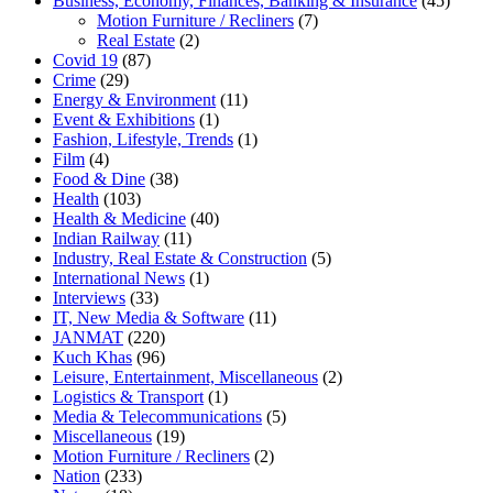
Business, Economy, Finances, Banking & Insurance
(45)
Motion Furniture / Recliners
(7)
Real Estate
(2)
Covid 19
(87)
Crime
(29)
Energy & Environment
(11)
Event & Exhibitions
(1)
Fashion, Lifestyle, Trends
(1)
Film
(4)
Food & Dine
(38)
Health
(103)
Health & Medicine
(40)
Indian Railway
(11)
Industry, Real Estate & Construction
(5)
International News
(1)
Interviews
(33)
IT, New Media & Software
(11)
JANMAT
(220)
Kuch Khas
(96)
Leisure, Entertainment, Miscellaneous
(2)
Logistics & Transport
(1)
Media & Telecommunications
(5)
Miscellaneous
(19)
Motion Furniture / Recliners
(2)
Nation
(233)