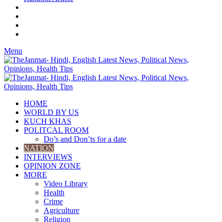
Menu
HOME
WORLD BY US
KUCH KHAS
POLITCAL ROOM
Do’s and Don’ts for a date
NATION
INTERVIEWS
OPINION ZONE
MORE
Video Library
Health
Crime
Agriculture
Religion