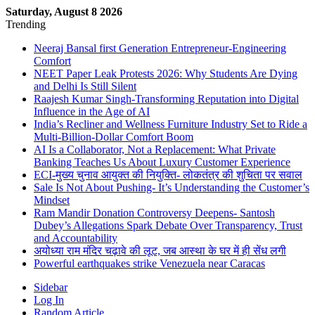
Saturday, August 8 2026
Trending
Neeraj Bansal first Generation Entrepreneur-Engineering
Comfort
NEET Paper Leak Protests 2026: Why Students Are Dying
and Delhi Is Still Silent
Raajesh Kumar Singh-Transforming Reputation into Digital
Influence in the Age of AI
India’s Recliner and Wellness Furniture Industry Set to Ride a
Multi-Billion-Dollar Comfort Boom
AI Is a Collaborator, Not a Replacement: What Private
Banking Teaches Us About Luxury Customer Experience
ECI-मुख्य चुनाव आयुक्त की नियुक्ति- लोकतंत्र की शुचिता पर सवाल
Sale Is Not About Pushing- It’s Understanding the Customer’s
Mindset
Ram Mandir Donation Controversy Deepens- Santosh
Dubey’s Allegations Spark Debate Over Transparency, Trust
and Accountability
अयोध्या राम मंदिर चढ़ावे की लूट, जब आस्था के घर में ही सेंध लगी
Powerful earthquakes strike Venezuela near Caracas
Sidebar
Log In
Random Article