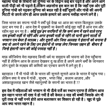
महात्मा गांधी के विचारों को दुनिया भर के विद्वान कई बार पढ़ते है और अपने आने
वाली पीढ़ी को भी पढ़ाते है,लेकिन अफ़सोस इस बात का है कि जहाँ एक ओर पूरी
दुनिया गांधी को पढ़कर दुनिया को बदल रही है वहीँ दूसरी और गांधी की अपनी
मिटटी से उपजे लोग ही आज उसके हत्यारे को अपना मसीहा मानने लगे है।
जिस भारत का सपना गांधी ने वर्षों पूर्व देखा था आज का भारत बिलकुल उसके
उल्ट बन गया है। आज देश में भुखमरी या बेकारी कोई मुद्दा नहीं है आज राम और
रहीम मुद्दा बन गए है।
कोई पूछ इन सरफिरों से कि कण कण में रहने वाले प्रभु
राम इनकी मर्ज़ी से रहेंगें और अगर इनकी मर्ज़ी से रहेंगे तो यानी इतने सालों से
भगवान राम बेघर है मतलब। और दूसरी ओर जिस अल्लाह ने इंसानों को बनाया है
क्या वो अपने रहने के लिए उन इंसानों से जगह लेगा जिनका ज़हन ही बीमार है
जिन्हे इंसानी जान की कोई परवाह नहीं है।
माफ़ कीजियेगा मेरा मक़सद किसी धर्म या समुदाय की भावना को ठेस पहुँचाना
नहीं है लेकिन आज के हालत देखकर दुःख होता है अपने अपने धर्मों के जानकार
लोग दूसरे के मज़हब की कमियों का प्रचार करने में लगे हुए है।
बहरहाल ! मैं भी गांधी जी के भारत की सुनाते सुनाते आज के भारत में पहुंच गया।
लेकिन क्या ये सच में गांधी , सुभाष , भगत सिंह , कलाम आज़ाद ,और
अशफ़ाक़ुल्लाह खान जैसे महापुरुषों के सपनों का भारत है ??
इस देश में महिलाओं को भगवान से भी ऊँचे दर्जे का स्थान प्राप्त है लेकिन आज
इस महान भारत की दशा ये हो गयी है की केवल 8 माह की बच्ची जिसके अंग भी
पूरी तरह से नहीं पनपे होते आज बलात्कार का शिकार हो रही है। खुद से पूछे
आप क्या भारत महान है।