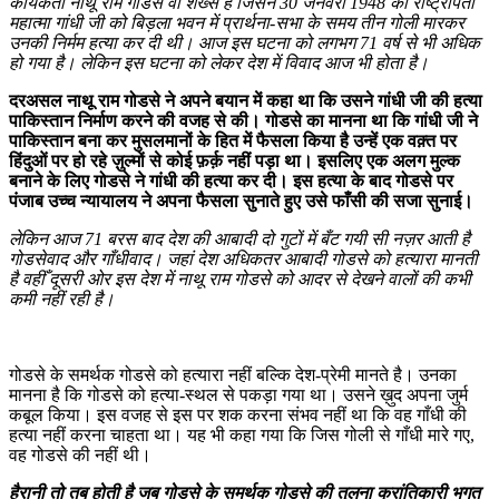
कार्यकर्ता नाथू राम गोडसे वो शख्स है जिसने 30 जनवरी 1948 को राष्ट्रपिता
महात्मा गांधी जी को बिड़ला भवन में प्रार्थना-सभा के समय तीन गोली मारकर
उनकी निर्मम हत्या कर दी थी। आज इस घटना को लगभग 71 वर्ष से भी अधिक
हो गया है। लेकिन इस घटना को लेकर देश में विवाद आज भी होता है।
दरअसल नाथू राम गोडसे ने अपने बयान में कहा था कि उसने गांधी जी की हत्या
पाकिस्तान निर्माण करने की वजह से की। गोडसे का मानना था कि गांधी जी ने
पाकिस्तान बना कर मुसलमानों के हित में फैसला किया है उन्हें एक वक़्त पर
हिंदुओं पर हो रहे ज़ुल्मों से कोई फ़र्क़ नहीं पड़ा था। इसलिए एक अलग मुल्क
बनाने के लिए गोडसे ने गांधी की हत्या कर दी। इस हत्या के बाद गोडसे पर
पंजाब उच्च न्यायालय ने अपना फैसला सुनाते
हुए उसे फाँसी की सजा सुनाई।
लेकिन आज 71 बरस बाद देश की आबादी दो गुटों में बँट गयी सी नज़र आती है
गोडसेवाद और गाँधीवाद। जहां देश अधिकतर आबादी गोडसे को हत्यारा मानती
है वहीँ दूसरी ओर इस देश में नाथू राम गोडसे को आदर से देखने वालों की कभी
कमी नहीं रही है।
गोडसे के समर्थक गोडसे को हत्यारा नहीं बल्कि देश-प्रेमी मानते है। उनका
मानना है कि गोडसे को हत्या-स्थल से पकड़ा गया था। उसने ख़ुद अपना जुर्म
कबूल किया। इस वजह से इस पर शक करना संभव नहीं था कि वह गाँधी की
हत्या नहीं करना चाहता था। यह भी कहा गया कि जिस गोली से गाँधी मारे गए,
वह गोडसे की नहीं थी।
हैरानी तो तब होती है जब गोडसे के समर्थक गोडसे की तुलना क्रांतिकारी भगत