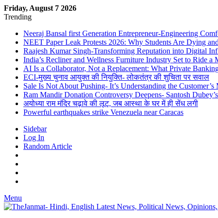
Friday, August 7 2026
Trending
Neeraj Bansal first Generation Entrepreneur-Engineering Comf
NEET Paper Leak Protests 2026: Why Students Are Dying and De
Raajesh Kumar Singh-Transforming Reputation into Digital Inf
India’s Recliner and Wellness Furniture Industry Set to Ride 
AI Is a Collaborator, Not a Replacement: What Private Bank
ECI-मुख्य चुनाव आयुक्त की नियुक्ति- लोकतंत्र की शुचिता पर सवाल
Sale Is Not About Pushing- It’s Understanding the Customer’s
Ram Mandir Donation Controversy Deepens- Santosh Dubey’s A
अयोध्या राम मंदिर चढ़ावे की लूट, जब आस्था के घर में ही सेंध लगी
Powerful earthquakes strike Venezuela near Caracas
Sidebar
Log In
Random Article
Menu