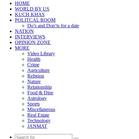
HOME
WORLD BY US
KUCH KHAS
POLITCAL ROOM
Do’s and Don’ts for a date
NATION
INTERVIEWS
OPINION ZONE
MORE
Video Library
Health
Crime
Agriculture
Religion
Nature
Relationship
Food & Dine
Astrology
Sports
Miscellaneous
Real Estate
Technology
JANMAT