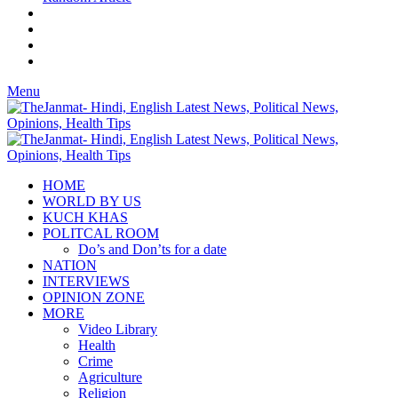
Menu
HOME
WORLD BY US
KUCH KHAS
POLITCAL ROOM
Do’s and Don’ts for a date
NATION
INTERVIEWS
OPINION ZONE
MORE
Video Library
Health
Crime
Agriculture
Religion