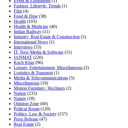
Event & Exhibitions
(1)
Fashion, Lifestyle, Trends
(1)
Film
(4)
Food & Dine
(38)
Health
(103)
Health & Medicine
(40)
Indian Railway
(11)
Industry, Real Estate & Construction
(5)
International News
(1)
Interviews
(33)
IT, New Media & Software
(11)
JANMAT
(220)
Kuch Khas
(96)
Leisure, Entertainment, Miscellaneous
(2)
Logistics & Transport
(1)
Media & Telecommunications
(5)
Miscellaneous
(19)
Motion Furniture / Recliners
(2)
Nation
(233)
Nature
(18)
Opinion Zone
(60)
Politcal Room
(120)
Politics, Law & Society
(157)
Press Release
(47)
Real Estate
(2)