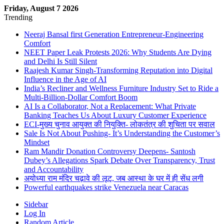
Friday, August 7 2026
Trending
Neeraj Bansal first Generation Entrepreneur-Engineering
Comfort
NEET Paper Leak Protests 2026: Why Students Are Dying
and Delhi Is Still Silent
Raajesh Kumar Singh-Transforming Reputation into Digital
Influence in the Age of AI
India’s Recliner and Wellness Furniture Industry Set to Ride a
Multi-Billion-Dollar Comfort Boom
AI Is a Collaborator, Not a Replacement: What Private
Banking Teaches Us About Luxury Customer Experience
ECI-मुख्य चुनाव आयुक्त की नियुक्ति- लोकतंत्र की शुचिता पर सवाल
Sale Is Not About Pushing- It’s Understanding the Customer’s
Mindset
Ram Mandir Donation Controversy Deepens- Santosh
Dubey’s Allegations Spark Debate Over Transparency, Trust
and Accountability
अयोध्या राम मंदिर चढ़ावे की लूट, जब आस्था के घर में ही सेंध लगी
Powerful earthquakes strike Venezuela near Caracas
Sidebar
Log In
Random Article