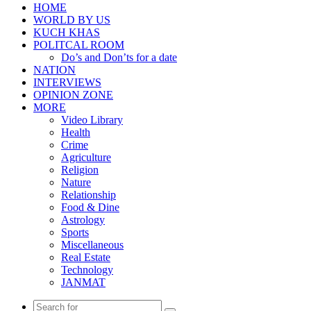
HOME
WORLD BY US
KUCH KHAS
POLITCAL ROOM
Do’s and Don’ts for a date
NATION
INTERVIEWS
OPINION ZONE
MORE
Video Library
Health
Crime
Agriculture
Religion
Nature
Relationship
Food & Dine
Astrology
Sports
Miscellaneous
Real Estate
Technology
JANMAT