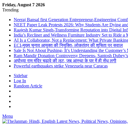
Friday, August 7 2026
Trending
Neeraj Bansal first Generation Entrepreneur-Engineering Comf
NEET Paper Leak Protests 2026: Why Students Are Dying and De
Raajesh Kumar Singh-Transforming Reputation into Digital Inf
India’s Recliner and Wellness Furniture Industry Set to Ride 
AI Is a Collaborator, Not a Replacement: What Private Bank
ECI-मुख्य चुनाव आयुक्त की नियुक्ति- लोकतंत्र की शुचिता पर सवाल
Sale Is Not About Pushing- It’s Understanding the Customer’s
Ram Mandir Donation Controversy Deepens- Santosh Dubey’s A
अयोध्या राम मंदिर चढ़ावे की लूट, जब आस्था के घर में ही सेंध लगी
Powerful earthquakes strike Venezuela near Caracas
Sidebar
Log In
Random Article
Menu