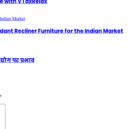
e with VTaxRelax
dant Recliner Furniture for the Indian Market
्योग पर प्रभाव
*