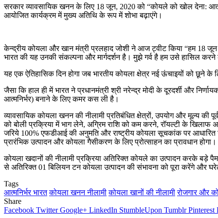
सरकार व्‍यावसायिक खनन के लिए 18 जून, 2020 को “कोयले को खोल देना: आत्‍मनिर्भ
आयोजित कार्यक्रम में मुख्‍य अतिथि के रूप में शोभा बढ़ाएंगे।
केन्‍द्रीय कोयला और खान मंत्री प्रलहाद जोशी ने आज ट्वीट किया “हम 18 जून को 
भारत की यह उनकी संकल्‍पना और मार्गदर्शन है। मुझे गर्व है हम उसे हासिल करने क
यह एक ऐतिहासिक दिन होगा जब भारतीय कोयला क्षेत्र नई ऊंचाइय
जैसा कि हाल ही में भारत ने प्रधानमंत्री श्री नरेन्द्र मोदी के दूरदर्शी और निर्णाय
आत्मनिर्भर) बनाने के लिए कमर कस ली है।
व्‍यावसायिक कोयला खनन की नीलामी प्रतिबंधित क्षेत्रों, उपयोग और मूल्‍य की पूर्व
को बोली प्रक्रिया में भाग लेने, अग्रिम राशि को कम करने, रॉयल्टी के खिलाफ अ
जरिये 100% एफडीआई की अनुमति और राष्ट्रीय कोयला सूचकांक पर आधारित उचि
प्रारंभिक उत्पादन और कोयला गैसीकरण के लिए प्रोत्साहन का प्रावधान होगा।
कोयला खदानों की नीलामी प्रक्रिया अतिरिक्त कोयले का उत्पादन करके बड़े पैमाने
से अतिरिक्‍त 01 बिलियन टन कोयला उत्पादन की संभावना को पूरा करेंगे और घर
Tags
आत्‍मनिर्भर भारत
कोयला खनन नीलामी
कोयला खानों की नीलामी
रोजगार और कोयल
Share
Facebook
Twitter
Google+
LinkedIn
StumbleUpon
Tumblr
Pinterest