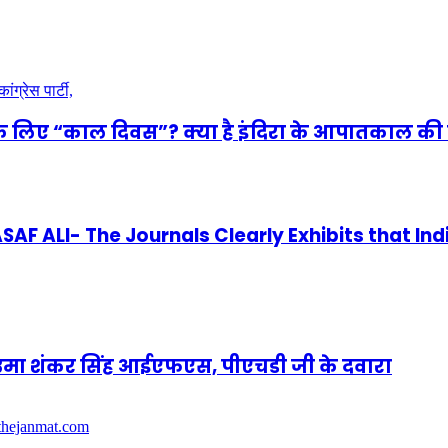
े लिए “काल दिवस”? क्या है इंदिरा के आपातकाल की 
 ALI- The Journals Clearly Exhibits that Ind
णी उमा शंकर सिंह आईएफएस, पीएचडी जी के दवारा