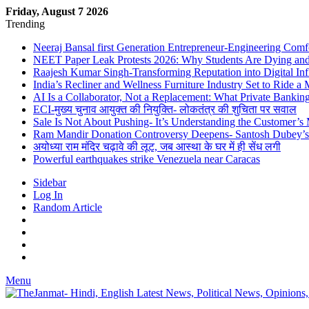
Friday, August 7 2026
Trending
Neeraj Bansal first Generation Entrepreneur-Engineering Comf
NEET Paper Leak Protests 2026: Why Students Are Dying and De
Raajesh Kumar Singh-Transforming Reputation into Digital Inf
India’s Recliner and Wellness Furniture Industry Set to Ride 
AI Is a Collaborator, Not a Replacement: What Private Bank
ECI-मुख्य चुनाव आयुक्त की नियुक्ति- लोकतंत्र की शुचिता पर सवाल
Sale Is Not About Pushing- It’s Understanding the Customer’s
Ram Mandir Donation Controversy Deepens- Santosh Dubey’s A
अयोध्या राम मंदिर चढ़ावे की लूट, जब आस्था के घर में ही सेंध लगी
Powerful earthquakes strike Venezuela near Caracas
Sidebar
Log In
Random Article
Menu