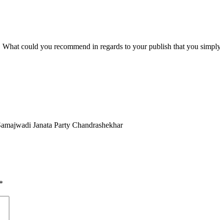
r. What could you recommend in regards to your publish that you sim
f Samajwadi Janata Party Chandrashekhar
*