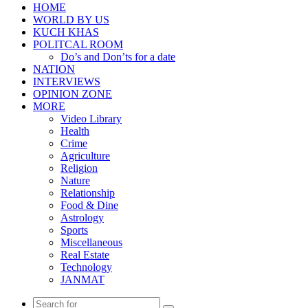
HOME
WORLD BY US
KUCH KHAS
POLITCAL ROOM
Do’s and Don’ts for a date
NATION
INTERVIEWS
OPINION ZONE
MORE
Video Library
Health
Crime
Agriculture
Religion
Nature
Relationship
Food & Dine
Astrology
Sports
Miscellaneous
Real Estate
Technology
JANMAT