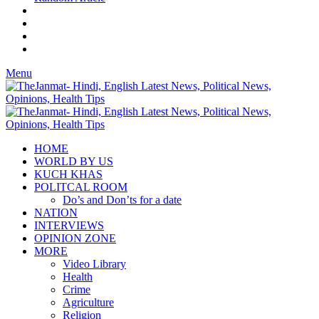
Menu
HOME
WORLD BY US
KUCH KHAS
POLITCAL ROOM
Do’s and Don’ts for a date
NATION
INTERVIEWS
OPINION ZONE
MORE
Video Library
Health
Crime
Agriculture
Religion