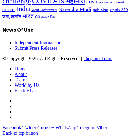
challenge
COVID-19 महामारी
COVID a civilizational
India
Narendra Modi
pakistan
अनुच्छेद 370
concern
Modi Government
भारत
जम्मू कश्मीर
मोदी सरकार
विकास
News Of Use
Independent Journalism
Submit Press Releases
© Copyright 2026, All Rights Reserved |
thejanmat.com
Home
About
Team
World by Us
Kuch Khas
Facebook
Twitter
Google+
WhatsApp
Telegram
Viber
Back to top button