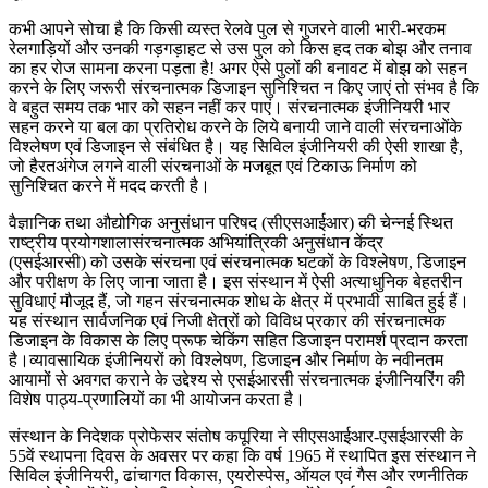
कभी आपने सोचा है कि किसी व्यस्त रेलवे पुल से गुजरने वाली भारी-भरकम
रेलगाड़ियों और उनकी गड़गड़ाहट से उस पुल को किस हद तक बोझ और तनाव
का हर रोज सामना करना पड़ता है! अगर ऐसे पुलों की बनावट में बोझ को सहन
करने के लिए जरूरी संरचनात्मक डिजाइन सुनिश्चित न किए जाएं तो संभव है कि
वे बहुत समय तक भार को सहन नहीं कर पाएं। संरचनात्मक इंजीनियरी भार
सहन करने या बल का प्रतिरोध करने के लिये बनायी जाने वाली संरचनाओंके
विश्लेषण एवं डिजाइन से संबंधित है। यह सिविल इंजीनियरी की ऐसी शाखा है,
जो हैरतअंगेज लगने वाली संरचनाओं के मजबूत एवं टिकाऊ निर्माण को
सुनिश्चित करने में मदद करती है।
वैज्ञानिक तथा औद्योगिक अनुसंधान परिषद (
सीएसआईआर) की चेन्नई स्थित
राष्ट्रीय प्रयोगशालासंरचनात्मक अभियांत्रिकी अनुसंधान केंद्र
(एसईआरसी)
को उसके संरचना एवं संरचनात्मक घटकों के विश्लेषण, डिजाइन
और परीक्षण के लिए जाना जाता है। इस संस्थान में ऐसी अत्याधुनिक बेहतरीन
सुविधाएं मौजूद हैं, जो गहन संरचनात्मक शोध के क्षेत्र में प्रभावी साबित हुई हैं।
यह संस्थान सार्वजनिक एवं निजी क्षेत्रों को विविध प्रकार की संरचनात्मक
डिजाइन के विकास के लिए प्रूफ चेकिंग सहित डिजाइन परामर्श प्रदान करता
है।व्यावसायिक इंजीनियरों को विश्लेषण, डिजाइन और निर्माण के नवीनतम
आयामों से अवगत कराने के उद्देश्य से एसईआरसी संरचनात्मक इंजीनियरिंग की
विशेष पाठ्य-प्रणालियों का भी आयोजन करता है।
संस्थान के निदेशक प्रोफेसर संतोष कपूरिया ने सीएसआईआर-एसईआरसी के
55वें स्थापना दिवस के अवसर पर कहा कि वर्ष 1965 में स्थापित इस संस्थान ने
सिविल इंजीनियरी, ढांचागत विकास, एयरोस्पेस, ऑयल एवं गैस और रणनीतिक