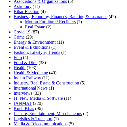
Associations & Organizations
(5)
Astrology
(11)
Bihar Election
(4)
Business, Economy, Finances, Banking & Insurance
(45)
Motion Furniture / Recliners
(7)
Real Estate
(2)
Covid 19
(87)
Crime
(29)
Energy & Environment
(11)
Event & Exhibitions
(1)
Fashion, Lifestyle, Trends
(1)
Film
(4)
Food & Dine
(38)
Health
(103)
Health & Medicine
(40)
Indian Railway
(11)
Industry, Real Estate & Construction
(5)
International News
(1)
Interviews
(33)
IT, New Media & Software
(11)
JANMAT
(220)
Kuch Khas
(96)
Leisure, Entertainment, Miscellaneous
(2)
Logistics & Transport
(1)
Media & Telecommunications
(5)