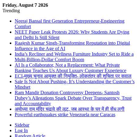
Friday, August 7 2026
Trending
Neeraj Bansal first Generation Entrepreneur-Engineering
Comfort
NEET Paper Leak Protests 2026: Why Students Are Dying
and Delhi Is Still Silent
Raajesh Kumar Singh-Transforming Reputation into Digital
Influence in the Age of AI
India’s Recliner and Wellness Furniture Industry Set to Ride a
Multi-Billion-Dollar Comfort Boom
AI Is a Collaborator, Not a Replacement: What Private
Banking Teaches Us About Luxury Customer Experience
ECI-मुख्य चुनाव आयुक्त की नियुक्ति- लोकतंत्र की शुचिता पर सवाल
Sale Is Not About Pushing- It’s Understanding the Customer’s
Mindset
Ram Mandir Donation Controversy Deepens- Santosh
Dubey’s Allegations Spark Debate Over Transparency, Trust
and Accountability
अयोध्या राम मंदिर चढ़ावे की लूट, जब आस्था के घर में ही सेंध लगी
Powerful earthquakes strike Venezuela near Caracas
Sidebar
Log In
Random Article