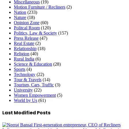
Miscellaneous
(19)
Motion Furniture / Recliners
(2)
Nation
(233)
Nature
(18)
Opinion Zone
(60)
Politcal Room
(120)
Politics, Law & Society
(157)
Press Release
(47)
Real Estate
(2)
Relationship
(18)
Religion
(40)
Rural India
(6)
Science & Education
(28)
Sports
(4)
Technology
(22)
Tour & Travels
(14)
Tourism, Cars, Traffic
(3)
University
(22)
Women Empowerment
(5)
World by Us
(61)
Last Modified Posts