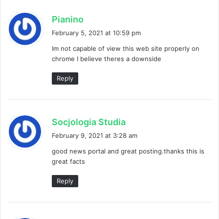
s
Pianino
a
February 5, 2021 at 10:59 pm
y
Im not capable of view this web site properly on
s
chrome I believe theres a downside
:
Reply
s
Socjologia Studia
a
February 9, 2021 at 3:28 am
y
good news portal and great posting.thanks this is
s
great facts
:
Reply