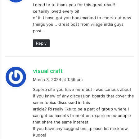
I need to to thank you for this great read!! I
s
certainly loved every bit
:
of it. I have got you bookmarked to check out new
things you .. Great post from village india guys
post…
Reply
s
visual craft
a
March 3, 2024 at 1:49 pm
y
Superb site you have here but I was curious about
s
if you knew of any discussion boards that cover the
:
same topics discussed in this
article? I’d really like to be a part of group where I
can get comments from other experienced people
that share the same interest.
If you have any suggestions, please let me know.
Kudos!