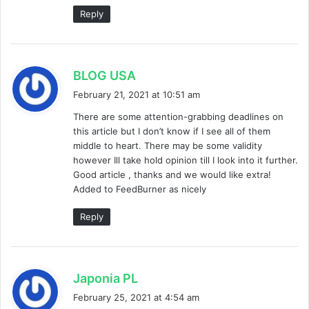
Reply
s
BLOG USA
a
February 21, 2021 at 10:51 am
y
There are some attention-grabbing deadlines on
s
this article but I don’t know if I see all of them
:
middle to heart. There may be some validity
however Ill take hold opinion till I look into it further.
Good article , thanks and we would like extra!
Added to FeedBurner as nicely
Reply
s
Japonia PL
a
February 25, 2021 at 4:54 am
y