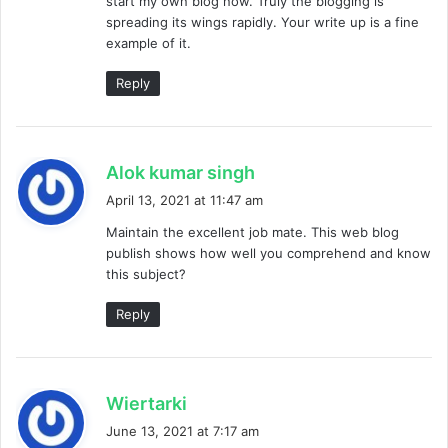
start my own blog now. Truly the blogging is
spreading its wings rapidly. Your write up is a fine
example of it.
Reply
s
Alok kumar singh
a
April 13, 2021 at 11:47 am
y
Maintain the excellent job mate. This web blog
s
publish shows how well you comprehend and know
:
this subject?
Reply
s
Wiertarki
a
June 13, 2021 at 7:17 am
y