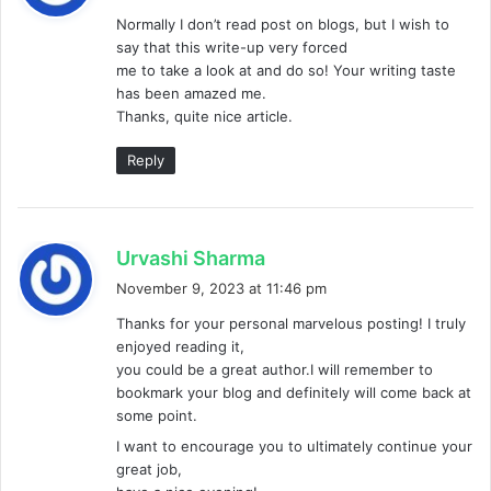
y
Normally I don’t read post on blogs, but I wish to
s
say that this write-up very forced
:
me to take a look at and do so! Your writing taste
has been amazed me.
Thanks, quite nice article.
Reply
s
Urvashi Sharma
a
November 9, 2023 at 11:46 pm
y
Thanks for your personal marvelous posting! I truly
s
enjoyed reading it,
:
you could be a great author.I will remember to
bookmark your blog and definitely will come back at
some point.
I want to encourage you to ultimately continue your
great job,