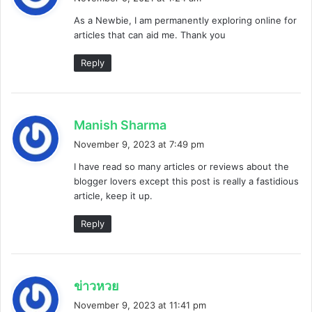
y
As a Newbie, I am permanently exploring online for
s
articles that can aid me. Thank you
:
Reply
s
Manish Sharma
a
November 9, 2023 at 7:49 pm
y
I have read so many articles or reviews about the
s
blogger lovers except this post is really a fastidious
:
article, keep it up.
Reply
s
ข่าวหวย
a
November 9, 2023 at 11:41 pm