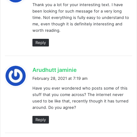
Thank you a lot for your interesting text. I have
s
been looking for such message for a very long
:
time. Not everything is fully easy to understand to
me, even though it is definitely interesting and
worth reading.
Reply
s
Arudhutt jaminie
a
February 28, 2021 at 7:19 am
y
Have you ever wondered who posts some of this
s
stuff that you come across? The internet never
:
used to be like that, recently though it has turned
around. Do you agree?
Reply