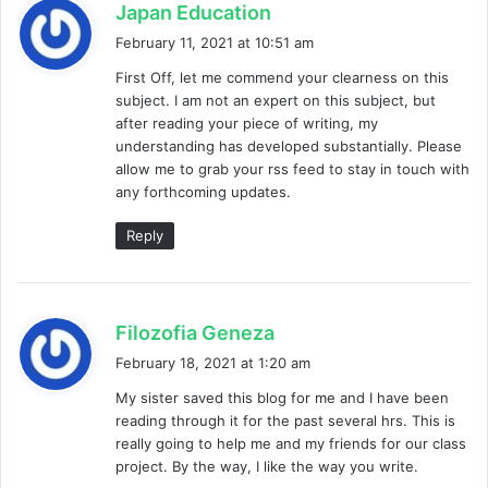
s
Japan Education
a
February 11, 2021 at 10:51 am
y
First Off, let me commend your clearness on this
s
subject. I am not an expert on this subject, but
:
after reading your piece of writing, my
understanding has developed substantially. Please
allow me to grab your rss feed to stay in touch with
any forthcoming updates.
Reply
s
Filozofia Geneza
a
February 18, 2021 at 1:20 am
y
My sister saved this blog for me and I have been
s
reading through it for the past several hrs. This is
:
really going to help me and my friends for our class
project. By the way, I like the way you write.