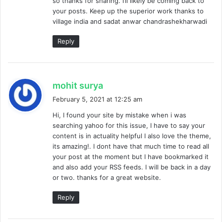
so thanks for sharing. I’ll likely be coming back to
:
your posts. Keep up the superior work thanks to
village india and sadat anwar chandrashekharwadi
Reply
s
mohit surya
a
February 5, 2021 at 12:25 am
y
Hi, I found your site by mistake when i was
s
searching yahoo for this issue, I have to say your
:
content is in actuality helpful I also love the theme,
its amazing!. I dont have that much time to read all
your post at the moment but I have bookmarked it
and also add your RSS feeds. I will be back in a day
or two. thanks for a great website.
Reply