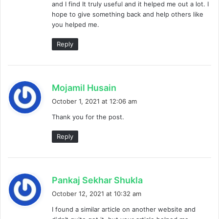
and I find It truly useful and it helped me out a lot. I
:
hope to give something back and help others like
you helped me.
Reply
s
Mojamil Husain
a
October 1, 2021 at 12:06 am
y
Thank you for the post.
s
:
Reply
s
Pankaj Sekhar Shukla
a
October 12, 2021 at 10:32 am
y
I found a similar article on another website and
s