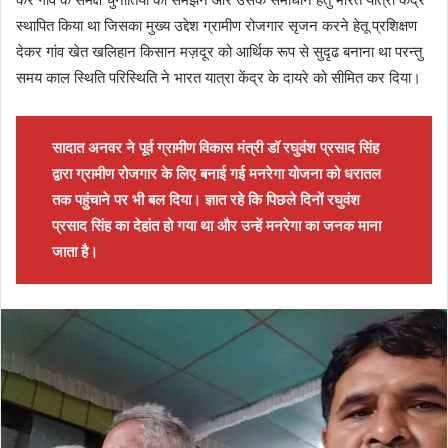
स्थापित किया था जिसका मुख्य उद्देश ग्रामीण रोजगार सृजन करने हेतू प्रशिक्षण
देकर गांव खेत खलिहान किसान मज़दूर को आर्थिक रूप से सुदृढ बनाना था परन्तु
समय काल स्थिति परिस्थिति ने भारत यात्रा केंद्र के दायरे को सीमित कर दिया।
सादात अनवर ने पूर्व ग्रामीण विकास मंत्री डॉ रघुवंश प्रसाद सिंह
द्वारा ग्रामीण रोजगार के लिए बनाई गई मनरेगा योजना को धरातल
तक पहुंचाने पर भी बल दिया। ज्ञात रहे कि पिछले दिनों रघुवंश
प्रसाद सिंह का देहांत हो गया था और उन्हें मनरेगा का जनक माना
जाता है।