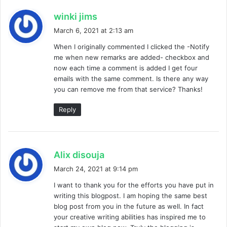
s
winki jims
a
March 6, 2021 at 2:13 am
y
When I originally commented I clicked the -Notify
s
me when new remarks are added- checkbox and
:
now each time a comment is added I get four
emails with the same comment. Is there any way
you can remove me from that service? Thanks!
Reply
s
Alix disouja
a
March 24, 2021 at 9:14 pm
y
I want to thank you for the efforts you have put in
s
writing this blogpost. I am hoping the same best
:
blog post from you in the future as well. In fact
your creative writing abilities has inspired me to