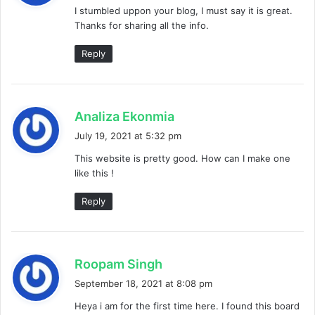
I stumbled uppon your blog, I must say it is great.
s
Thanks for sharing all the info.
:
Reply
s
Analiza Ekonmia
a
July 19, 2021 at 5:32 pm
y
This website is pretty good. How can I make one
s
like this !
:
Reply
s
Roopam Singh
a
September 18, 2021 at 8:08 pm
y
Heya i am for the first time here. I found this board
s