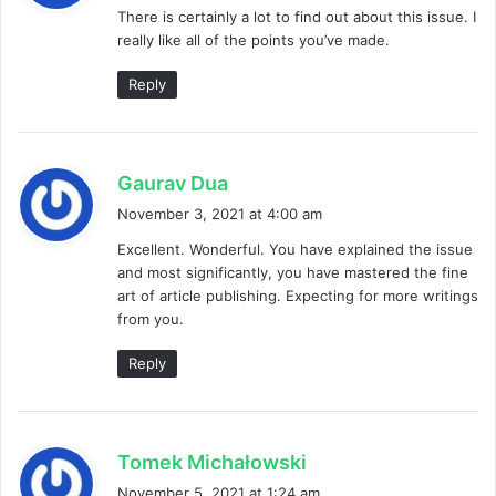
There is certainly a lot to find out about this issue. I
s
really like all of the points you’ve made.
:
Reply
s
Gaurav Dua
a
November 3, 2021 at 4:00 am
y
Excellent. Wonderful. You have explained the issue
s
and most significantly, you have mastered the fine
:
art of article publishing. Expecting for more writings
from you.
Reply
s
Tomek Michałowski
a
November 5, 2021 at 1:24 am