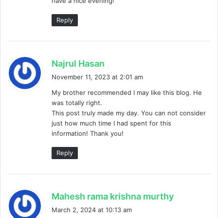
have a nice evening!
Reply
s
Najrul Hasan
a
November 11, 2023 at 2:01 am
y
My brother recommended I may like this blog. He
s
was totally right.
:
This post truly made my day. You can not consider
just how much time I had spent for this
information! Thank you!
Reply
s
Mahesh rama krishna murthy
a
March 2, 2024 at 10:13 am
y