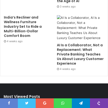
the Age of AI
3 weeks ago
India’s Recliner and
Wellness Furniture
Industry Set to Ride a
Multi-Billion-Dollar
Comfort Boom
4 weeks ago
AI Is a Collaborator, Not a
Replacement: What
Private Banking Teaches
Us About Luxury Customer
Experience
4 weeks ago
Most Viewed Posts
Facebook
Twitter
Google+
WhatsApp
Telegram
Viber