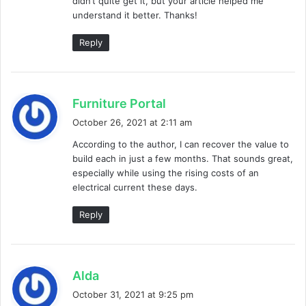
didn’t quite get it, but your article helped me
:
understand it better. Thanks!
Reply
s
Furniture Portal
a
October 26, 2021 at 2:11 am
y
According to the author, I can recover the value to
s
build each in just a few months. That sounds great,
:
especially while using the rising costs of an
electrical current these days.
Reply
s
Alda
a
October 31, 2021 at 9:25 pm
y