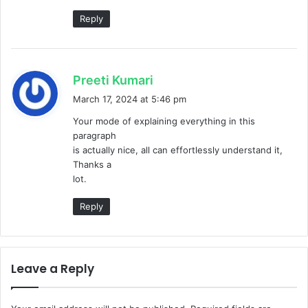
Reply
s
Preeti Kumari
a
March 17, 2024 at 5:46 pm
y
Your mode of explaining everything in this
s
paragraph
:
is actually nice, all can effortlessly understand it,
Thanks a
lot.
Reply
Leave a Reply