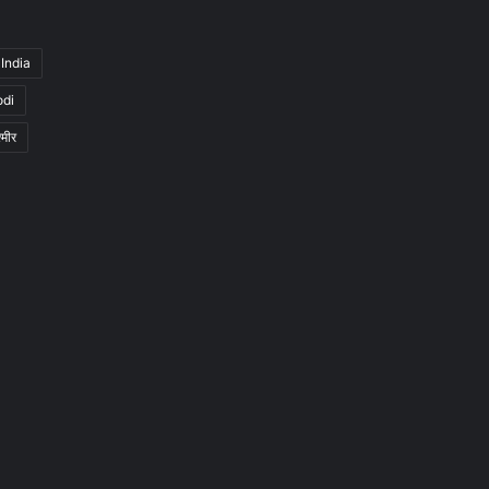
India
odi
्मीर