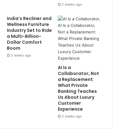
2 weeks ago
India’s Recliner and
Wellness Furniture
Industry Set to Ride
a Multi-Billion-
Dollar Comfort
Boom
3 weeks ago
AI Is a
Collaborator, Not
a Replacement:
What Private
Banking Teaches
Us About Luxury
Customer
Experience
3 weeks ago