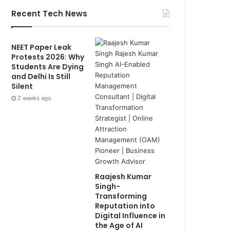
Recent Tech News
NEET Paper Leak
Protests 2026: Why
Students Are Dying
and Delhi Is Still
Silent
2 weeks ago
Raajesh Kumar
Singh-
Transforming
Reputation into
Digital Influence in
the Age of AI