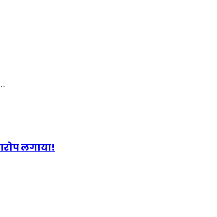
श…
ा आरोप लगाया!