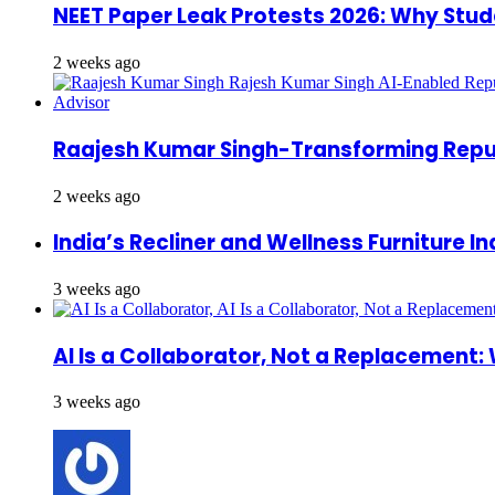
NEET Paper Leak Protests 2026: Why Student
2 weeks ago
Raajesh Kumar Singh-Transforming Reputat
2 weeks ago
India’s Recliner and Wellness Furniture I
3 weeks ago
AI Is a Collaborator, Not a Replacement
3 weeks ago