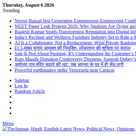
Thursday, August 6 2026
Trending
Neeraj Bansal first Generation Entrepreneur-Engineering Comf
NEET Paper Leak Protests 2026: Why Students Are Dying and De
Raajesh Kumar Singh-Transforming Reputation into Digital Inf
India’s Recliner and Wellness Furniture Industry Set to Ride 
AI Is a Collaborator, Not a Replacement: What Private Bank
ECI-मुख्य चुनाव आयुक्त की नियुक्ति- लोकतंत्र की शुचिता पर सवाल
Sale Is Not About Pushing- It’s Understanding the Customer’s
Ram Mandir Donation Controversy Deepens- Santosh Dubey’s A
अयोध्या राम मंदिर चढ़ावे की लूट, जब आस्था के घर में ही सेंध लगी
Powerful earthquakes strike Venezuela near Caracas
Sidebar
Log In
Random Article
Menu