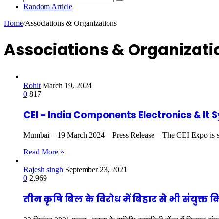
Random Article
Home
/
Associations & Organizations
Associations & Organizati
Rohit
March 19, 2024
0
817
CEI – India Components Electronics & It 
Mumbai – 19 March 2024 – Press Release – The CEI Expo is se
Read More »
Rajesh singh
September 23, 2021
0
2,969
तीन कृषि बिल के विरोध में बिहार से भी संयुक्त