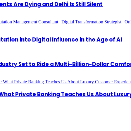
s Are Dying and Delhi Is Still Silent
ion into Digital Influence in the Age of AI
ndustry Set to Ride a Multi-Billion-Dollar Comf
: What Private Banking Teaches Us About Luxu