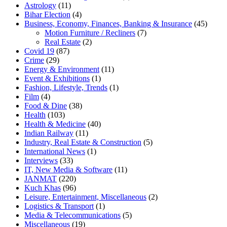
Astrology
(11)
Bihar Election
(4)
Business, Economy, Finances, Banking & Insurance
(45)
Motion Furniture / Recliners
(7)
Real Estate
(2)
Covid 19
(87)
Crime
(29)
Energy & Environment
(11)
Event & Exhibitions
(1)
Fashion, Lifestyle, Trends
(1)
Film
(4)
Food & Dine
(38)
Health
(103)
Health & Medicine
(40)
Indian Railway
(11)
Industry, Real Estate & Construction
(5)
International News
(1)
Interviews
(33)
IT, New Media & Software
(11)
JANMAT
(220)
Kuch Khas
(96)
Leisure, Entertainment, Miscellaneous
(2)
Logistics & Transport
(1)
Media & Telecommunications
(5)
Miscellaneous
(19)