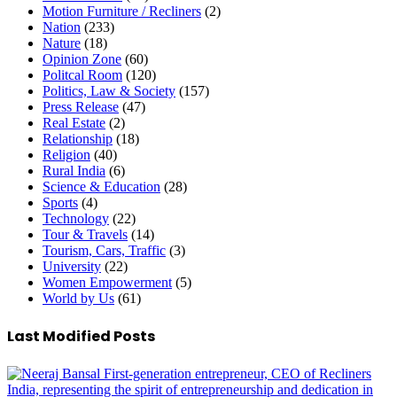
Motion Furniture / Recliners
(2)
Nation
(233)
Nature
(18)
Opinion Zone
(60)
Politcal Room
(120)
Politics, Law & Society
(157)
Press Release
(47)
Real Estate
(2)
Relationship
(18)
Religion
(40)
Rural India
(6)
Science & Education
(28)
Sports
(4)
Technology
(22)
Tour & Travels
(14)
Tourism, Cars, Traffic
(3)
University
(22)
Women Empowerment
(5)
World by Us
(61)
Last Modified Posts