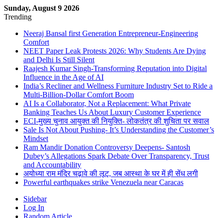
Sunday, August 9 2026
Trending
Neeraj Bansal first Generation Entrepreneur-Engineering
Comfort
NEET Paper Leak Protests 2026: Why Students Are Dying
and Delhi Is Still Silent
Raajesh Kumar Singh-Transforming Reputation into Digital
Influence in the Age of AI
India’s Recliner and Wellness Furniture Industry Set to Ride a
Multi-Billion-Dollar Comfort Boom
AI Is a Collaborator, Not a Replacement: What Private
Banking Teaches Us About Luxury Customer Experience
ECI-मुख्य चुनाव आयुक्त की नियुक्ति- लोकतंत्र की शुचिता पर सवाल
Sale Is Not About Pushing- It’s Understanding the Customer’s
Mindset
Ram Mandir Donation Controversy Deepens- Santosh
Dubey’s Allegations Spark Debate Over Transparency, Trust
and Accountability
अयोध्या राम मंदिर चढ़ावे की लूट, जब आस्था के घर में ही सेंध लगी
Powerful earthquakes strike Venezuela near Caracas
Sidebar
Log In
Random Article