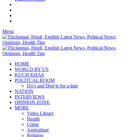
Menu
HOME
WORLD BY US
KUCH KHAS
POLITCAL ROOM
Do’s and Don’ts for a date
NATION
INTERVIEWS
OPINION ZONE
MORE
Video Library
Health
Crime
Agriculture
Religion