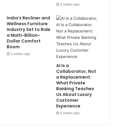
3 weeks ago
India’s Recliner and
Wellness Furniture
Industry Set to Ride
a Multi-Billion-
Dollar Comfort
Boom
3 weeks ago
AI Is a
Collaborator, Not
a Replacement:
What Private
Banking Teaches
Us About Luxury
Customer
Experience
4 weeks ago