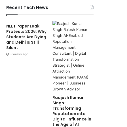
Recent Tech News
NEET Paper Leak
Protests 2026: Why
Students Are Dying
and Delhi Is Still
Silent
3 weeks ago
Raajesh Kumar
Singh-
Transforming
Reputation into
Digital Influence in
the Age of AI