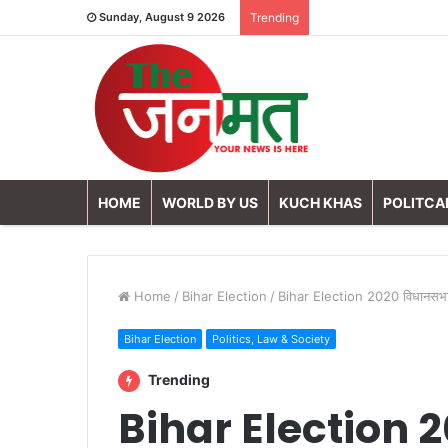
Sunday, August 9 2026
Trending
HOME
WORLD BY US
KUCH KHAS
POLITCA
Home
/
Bihar Election
/
Bihar Election 2020 विधानसभा चुन
Bihar Election
Politics, Law & Society
Trending
Bihar Election 