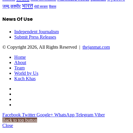
भारत
जम्मू कश्मीर
मोदी सरकार
विकास
News Of Use
Independent Journalism
Submit Press Releases
© Copyright 2026, All Rights Reserved |
thejanmat.com
Home
About
Team
World by Us
Kuch Khas
Facebook
Twitter
Google+
WhatsApp
Telegram
Viber
Back to top button
Close