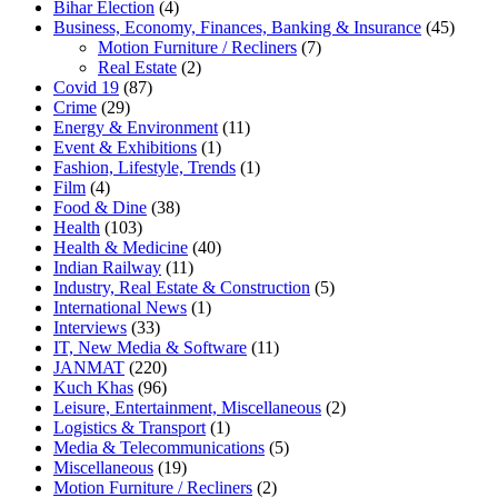
Bihar Election
(4)
Business, Economy, Finances, Banking & Insurance
(45)
Motion Furniture / Recliners
(7)
Real Estate
(2)
Covid 19
(87)
Crime
(29)
Energy & Environment
(11)
Event & Exhibitions
(1)
Fashion, Lifestyle, Trends
(1)
Film
(4)
Food & Dine
(38)
Health
(103)
Health & Medicine
(40)
Indian Railway
(11)
Industry, Real Estate & Construction
(5)
International News
(1)
Interviews
(33)
IT, New Media & Software
(11)
JANMAT
(220)
Kuch Khas
(96)
Leisure, Entertainment, Miscellaneous
(2)
Logistics & Transport
(1)
Media & Telecommunications
(5)
Miscellaneous
(19)
Motion Furniture / Recliners
(2)