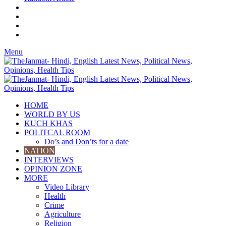
Menu
HOME
WORLD BY US
KUCH KHAS
POLITCAL ROOM
Do’s and Don’ts for a date
NATION
INTERVIEWS
OPINION ZONE
MORE
Video Library
Health
Crime
Agriculture
Religion