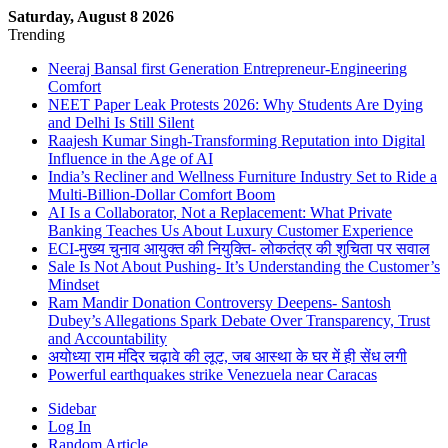
Saturday, August 8 2026
Trending
Neeraj Bansal first Generation Entrepreneur-Engineering
Comfort
NEET Paper Leak Protests 2026: Why Students Are Dying
and Delhi Is Still Silent
Raajesh Kumar Singh-Transforming Reputation into Digital
Influence in the Age of AI
India’s Recliner and Wellness Furniture Industry Set to Ride a
Multi-Billion-Dollar Comfort Boom
AI Is a Collaborator, Not a Replacement: What Private
Banking Teaches Us About Luxury Customer Experience
ECI-मुख्य चुनाव आयुक्त की नियुक्ति- लोकतंत्र की शुचिता पर सवाल
Sale Is Not About Pushing- It’s Understanding the Customer’s
Mindset
Ram Mandir Donation Controversy Deepens- Santosh
Dubey’s Allegations Spark Debate Over Transparency, Trust
and Accountability
अयोध्या राम मंदिर चढ़ावे की लूट, जब आस्था के घर में ही सेंध लगी
Powerful earthquakes strike Venezuela near Caracas
Sidebar
Log In
Random Article