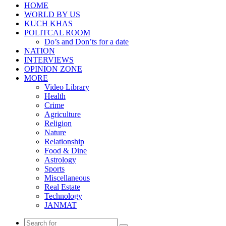
HOME
WORLD BY US
KUCH KHAS
POLITCAL ROOM
Do’s and Don’ts for a date
NATION
INTERVIEWS
OPINION ZONE
MORE
Video Library
Health
Crime
Agriculture
Religion
Nature
Relationship
Food & Dine
Astrology
Sports
Miscellaneous
Real Estate
Technology
JANMAT