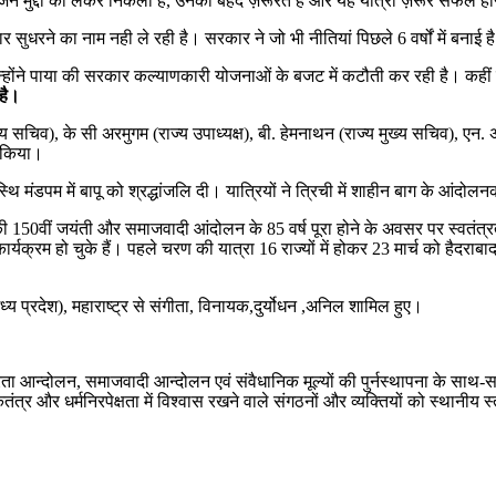
ा जिन मुद्दों को लेकर निकली है, उनकी बेहद ज़रूरत है और यह यात्रा ज़रूर सफल ह
 सुधरने का नाम नही ले रही है। सरकार ने जो भी नीतियां पिछले 6 वर्षों में बनाई ह
 उन्होंने पाया की सरकार कल्याणकारी योजनाओं के बजट में कटौती कर रही है। कही
है।
 मुख्य सचिव), के सी अरमुगम (राज्य उपाध्यक्ष), बी. हेमनाथन (राज्य मुख्य सचिव), 
त किया।
स्थि मंडपम में बापू को श्रद्धांजलि दी। यात्रियों ने त्रिची में शाहीन बाग के आंदो
जी की 150वीं जयंती और समाजवादी आंदोलन के 85 वर्ष पूरा होने के अवसर पर स्वतंत्
4 कार्यक्रम हो चुके हैं। पहले चरण की यात्रा 16 राज्यों में होकर 23 मार्च को हैद
्य प्रदेश), महाराष्ट्र से संगीता, विनायक,दुर्योधन ,अनिल शामिल हुए।
रता आन्दोलन, समाजवादी आन्दोलन एवं संवैधानिक मूल्यों की पुर्नस्थापना के साथ-
ंत्र और धर्मनिरपेक्षता में विश्वास रखने वाले संगठनों और व्यक्तियों को स्थानीय