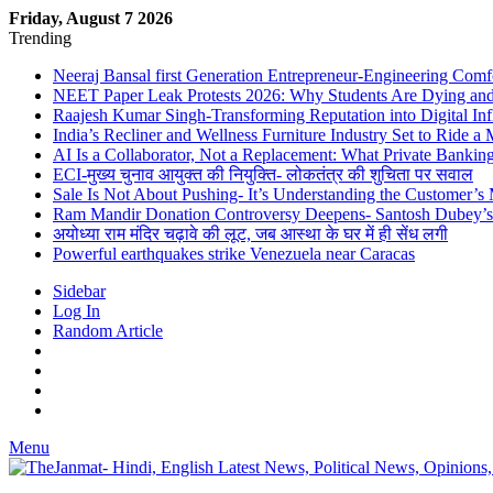
Friday, August 7 2026
Trending
Neeraj Bansal first Generation Entrepreneur-Engineering Comf
NEET Paper Leak Protests 2026: Why Students Are Dying and De
Raajesh Kumar Singh-Transforming Reputation into Digital Inf
India’s Recliner and Wellness Furniture Industry Set to Ride 
AI Is a Collaborator, Not a Replacement: What Private Bank
ECI-मुख्य चुनाव आयुक्त की नियुक्ति- लोकतंत्र की शुचिता पर सवाल
Sale Is Not About Pushing- It’s Understanding the Customer’s
Ram Mandir Donation Controversy Deepens- Santosh Dubey’s A
अयोध्या राम मंदिर चढ़ावे की लूट, जब आस्था के घर में ही सेंध लगी
Powerful earthquakes strike Venezuela near Caracas
Sidebar
Log In
Random Article
Menu