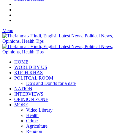
Menu
HOME
WORLD BY US
KUCH KHAS
POLITCAL ROOM
Do’s and Don’ts for a date
NATION
INTERVIEWS
OPINION ZONE
MORE
Video Library
Health
Crime
Agriculture
Religion