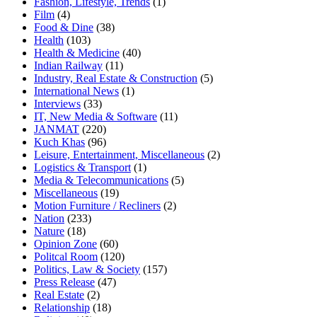
Fashion, Lifestyle, Trends
(1)
Film
(4)
Food & Dine
(38)
Health
(103)
Health & Medicine
(40)
Indian Railway
(11)
Industry, Real Estate & Construction
(5)
International News
(1)
Interviews
(33)
IT, New Media & Software
(11)
JANMAT
(220)
Kuch Khas
(96)
Leisure, Entertainment, Miscellaneous
(2)
Logistics & Transport
(1)
Media & Telecommunications
(5)
Miscellaneous
(19)
Motion Furniture / Recliners
(2)
Nation
(233)
Nature
(18)
Opinion Zone
(60)
Politcal Room
(120)
Politics, Law & Society
(157)
Press Release
(47)
Real Estate
(2)
Relationship
(18)