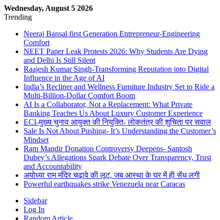
Wednesday, August 5 2026
Trending
Neeraj Bansal first Generation Entrepreneur-Engineering
Comfort
NEET Paper Leak Protests 2026: Why Students Are Dying
and Delhi Is Still Silent
Raajesh Kumar Singh-Transforming Reputation into Digital
Influence in the Age of AI
India’s Recliner and Wellness Furniture Industry Set to Ride a
Multi-Billion-Dollar Comfort Boom
AI Is a Collaborator, Not a Replacement: What Private
Banking Teaches Us About Luxury Customer Experience
ECI-मुख्य चुनाव आयुक्त की नियुक्ति- लोकतंत्र की शुचिता पर सवाल
Sale Is Not About Pushing- It’s Understanding the Customer’s
Mindset
Ram Mandir Donation Controversy Deepens- Santosh
Dubey’s Allegations Spark Debate Over Transparency, Trust
and Accountability
अयोध्या राम मंदिर चढ़ावे की लूट, जब आस्था के घर में ही सेंध लगी
Powerful earthquakes strike Venezuela near Caracas
Sidebar
Log In
Random Article