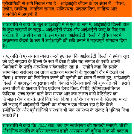
प्रौद्योगिकी से आगे निकल गया है। आईआईटी जीवन के हर क्षेत्र में – शिक्षा,
उद्योग, उद्यमिता, नागरिक समाज, सक्रियता, पत्रकारिता, साहित्य और
राजनीति में अग्रणी हैं।
राष्ट्रपति ने कहा कि मूल आईआईटी में से एक के रूप में, आईआईटी दिल्ली हाल
के कुछ सदस्यों के समूह – आईआईटी रोपड़ और आईआईटी जम्मू के लिए एक
संरक्षक है। उन्होंने कहा कि इस प्रकार, आईआईटी दिल्ली ने दुनिया भर में
उत्कृष्टता केंद्रों के रूप में आईआईटी की छवि बनाने में महत्वपूर्ण योगदान दिया
है।
राष्ट्रपति ने प्रसन्नता व्यक्त करते हुए कहा कि आईआईटी दिल्ली ने हमेशा खुद
को बड़े समुदाय के हिस्से के रूप में देखा है और यह समाज के प्रति अपनी
जिम्मेदारी के प्रति अत्यधिक संवेदनशील रहा है। उन्होंने कहा कि इसके
सामाजिक सरोकार का ताजा उदाहरण महामारी के शुरुआती दौर में देखने को
मिला। वायरस को नियंत्रित करने की चुनौती को ध्यान में रखते हुए, आईआईटी
दिल्ली ने महत्वपूर्ण अनुसंधान और विकास परियोजनाओं की शुरुआत की। इसने
अन्य चीजों के अलावा रैपिड एंटीजन टेस्ट किट, पीपीई, एंटीमाइक्रोबियल
फैब्रिक, उच्च दक्षता वाले फेस मास्क और कम लागत वाले वेंटिलेटर का
डिजाइन तैयार करके उन्हें विकसित किया। कोरोना वायरस के खिलाफ भारत
की लड़ाई में आईआईटी दिल्ली का योगदान एक मॉडल रहा है कि कैसे
इंजीनियरिंग और प्रौद्योगिकी संस्थान भी जन स्वास्थ्य के संकट में भूमिका निभा
सकते हैं।
राष्ट्रपति ने कहा कि 2047 तक, जब हम स्वतंत्रता की शताब्दी मनाएंगे, चौथी
औद्योगिक क्रांति के परिणामस्वरूप हमारे आसपास की दुनिया में काफी बदलाव