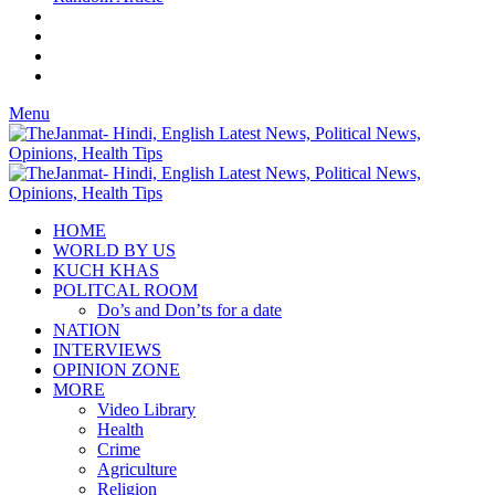
Menu
HOME
WORLD BY US
KUCH KHAS
POLITCAL ROOM
Do’s and Don’ts for a date
NATION
INTERVIEWS
OPINION ZONE
MORE
Video Library
Health
Crime
Agriculture
Religion