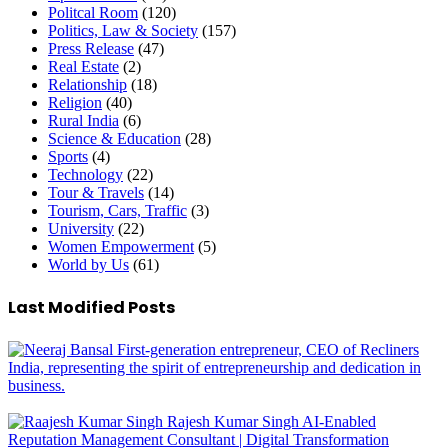
Politcal Room
(120)
Politics, Law & Society
(157)
Press Release
(47)
Real Estate
(2)
Relationship
(18)
Religion
(40)
Rural India
(6)
Science & Education
(28)
Sports
(4)
Technology
(22)
Tour & Travels
(14)
Tourism, Cars, Traffic
(3)
University
(22)
Women Empowerment
(5)
World by Us
(61)
Last Modified Posts