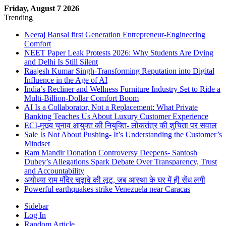
Friday, August 7 2026
Trending
Neeraj Bansal first Generation Entrepreneur-Engineering
Comfort
NEET Paper Leak Protests 2026: Why Students Are Dying
and Delhi Is Still Silent
Raajesh Kumar Singh-Transforming Reputation into Digital
Influence in the Age of AI
India’s Recliner and Wellness Furniture Industry Set to Ride a
Multi-Billion-Dollar Comfort Boom
AI Is a Collaborator, Not a Replacement: What Private
Banking Teaches Us About Luxury Customer Experience
ECI-मुख्य चुनाव आयुक्त की नियुक्ति- लोकतंत्र की शुचिता पर सवाल
Sale Is Not About Pushing- It’s Understanding the Customer’s
Mindset
Ram Mandir Donation Controversy Deepens- Santosh
Dubey’s Allegations Spark Debate Over Transparency, Trust
and Accountability
अयोध्या राम मंदिर चढ़ावे की लूट, जब आस्था के घर में ही सेंध लगी
Powerful earthquakes strike Venezuela near Caracas
Sidebar
Log In
Random Article