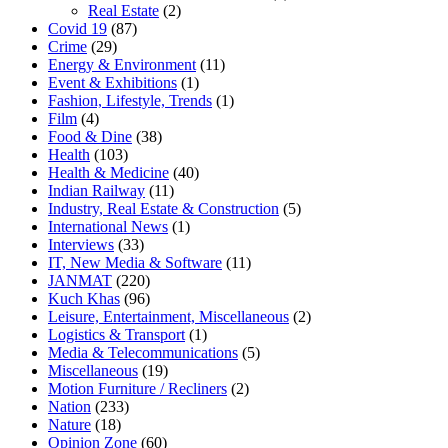
Real Estate
(2)
Covid 19
(87)
Crime
(29)
Energy & Environment
(11)
Event & Exhibitions
(1)
Fashion, Lifestyle, Trends
(1)
Film
(4)
Food & Dine
(38)
Health
(103)
Health & Medicine
(40)
Indian Railway
(11)
Industry, Real Estate & Construction
(5)
International News
(1)
Interviews
(33)
IT, New Media & Software
(11)
JANMAT
(220)
Kuch Khas
(96)
Leisure, Entertainment, Miscellaneous
(2)
Logistics & Transport
(1)
Media & Telecommunications
(5)
Miscellaneous
(19)
Motion Furniture / Recliners
(2)
Nation
(233)
Nature
(18)
Opinion Zone
(60)