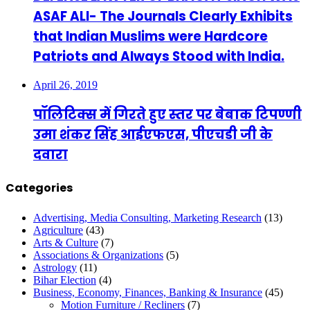
ASAF ALI- The Journals Clearly Exhibits
that Indian Muslims were Hardcore
Patriots and Always Stood with India.
April 26, 2019
पॉलिटिक्स में गिरते हुए स्तर पर बेबाक टिपण्णी
उमा शंकर सिंह आईएफएस, पीएचडी जी के
दवारा
Categories
Advertising, Media Consulting, Marketing Research
(13)
Agriculture
(43)
Arts & Culture
(7)
Associations & Organizations
(5)
Astrology
(11)
Bihar Election
(4)
Business, Economy, Finances, Banking & Insurance
(45)
Motion Furniture / Recliners
(7)