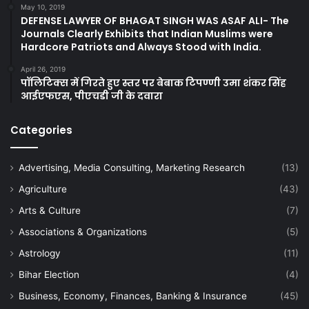
May 10, 2019
DEFENSE LAWYER OF BHAGAT SINGH WAS ASAF ALI- The
Journals Clearly Exhibits that Indian Muslims were
Hardcore Patriots and Always Stood with India.
April 26, 2019
पॉलिटिक्स में गिरते हुए स्तर पर बेबाक टिपण्णी उमा शंकर सिंह
आईएफएस, पीएचडी जी के दवारा
Categories
Advertising, Media Consulting, Marketing Research
(13)
Agriculture
(43)
Arts & Culture
(7)
Associations & Organizations
(5)
Astrology
(11)
Bihar Election
(4)
Business, Economy, Finances, Banking & Insurance
(45)