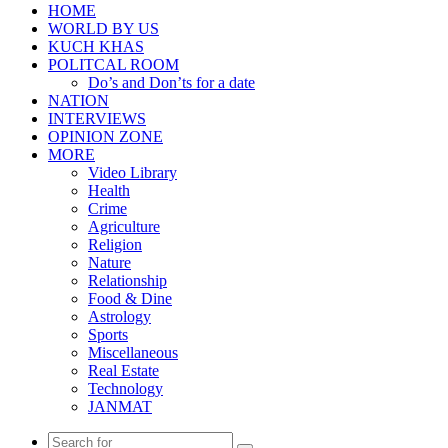
HOME
WORLD BY US
KUCH KHAS
POLITCAL ROOM
Do’s and Don’ts for a date
NATION
INTERVIEWS
OPINION ZONE
MORE
Video Library
Health
Crime
Agriculture
Religion
Nature
Relationship
Food & Dine
Astrology
Sports
Miscellaneous
Real Estate
Technology
JANMAT