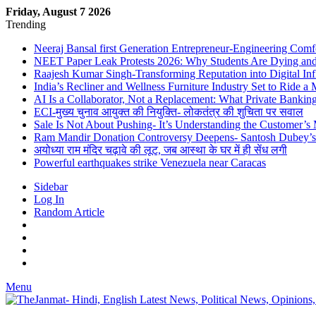
Friday, August 7 2026
Trending
Neeraj Bansal first Generation Entrepreneur-Engineering Comf
NEET Paper Leak Protests 2026: Why Students Are Dying and De
Raajesh Kumar Singh-Transforming Reputation into Digital Inf
India’s Recliner and Wellness Furniture Industry Set to Ride 
AI Is a Collaborator, Not a Replacement: What Private Bank
ECI-मुख्य चुनाव आयुक्त की नियुक्ति- लोकतंत्र की शुचिता पर सवाल
Sale Is Not About Pushing- It’s Understanding the Customer’s
Ram Mandir Donation Controversy Deepens- Santosh Dubey’s A
अयोध्या राम मंदिर चढ़ावे की लूट, जब आस्था के घर में ही सेंध लगी
Powerful earthquakes strike Venezuela near Caracas
Sidebar
Log In
Random Article
Menu