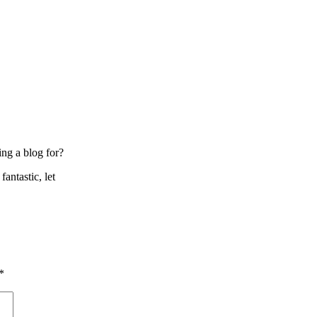
g a blog for?
antastic, let
*