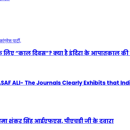
े लिए “काल दिवस”? क्या है इंदिरा के आपातकाल की 
 ALI- The Journals Clearly Exhibits that Ind
णी उमा शंकर सिंह आईएफएस, पीएचडी जी के दवारा