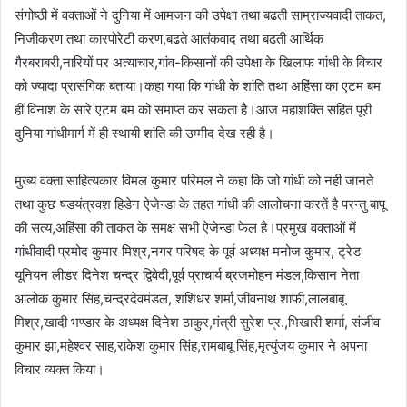
संगोष्ठी में वक्ताओं ने दुनिया में आमजन की उपेक्षा तथा बढती साम्राज्यवादी ताकत,
निजीकरण तथा कारपोरेटी करण,बढते आतंकवाद तथा बढती आर्थिक
गैरबराबरी,नारियों पर अत्याचार,गांव-किसानों की उपेक्षा के खिलाफ गांधी के विचार
को ज्यादा प्रासंगिक बताया।कहा गया कि गांधी के शांति तथा अहिंसा का एटम बम
हीं विनाश के सारे एटम बम को समाप्त कर सकता है।आज महाशक्ति सहित पूरी
दुनिया गांधीमार्ग में ही स्थायी शांति की उम्मीद देख रही है।
मुख्य वक्ता साहित्यकार विमल कुमार परिमल ने कहा कि जो गांधी को नही जानते
तथा कुछ षडयंत्रवश हिडेन ऐजेन्डा के तहत गांधी की आलोचना करतें है परन्तु बापू
की सत्य,अहिंसा की ताकत के समक्ष सभी ऐजेन्डा फेल है।प्रमुख वक्ताओं में
गांधीवादी प्रमोद कुमार मिश्र,नगर परिषद के पूर्व अध्यक्ष मनोज कुमार, ट्रेड
यूनियन लीडर दिनेश चन्द्र द्विवेदी,पूर्व प्राचार्य ब्रजमोहन मंडल,किसान नेता
आलोक कुमार सिंह,चन्द्रदेवमंडल, शशिधर शर्मा,जीवनाथ शाफी,लालबाबू
मिश्र,खादी भण्डार के अध्यक्ष दिनेश ठाकुर,मंत्री सुरेश प्र.,भिखारी शर्मा, संजीव
कुमार झा,महेश्वर साह,राकेश कुमार सिंह,रामबाबू सिंह,मृत्युंजय कुमार ने अपना
विचार व्यक्त किया।