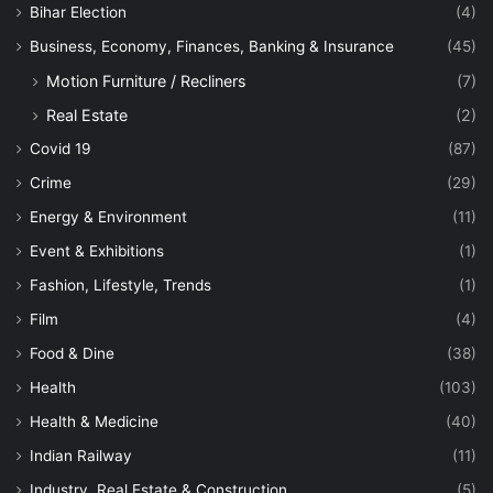
Bihar Election
(4)
Business, Economy, Finances, Banking & Insurance
(45)
Motion Furniture / Recliners
(7)
Real Estate
(2)
Covid 19
(87)
Crime
(29)
Energy & Environment
(11)
Event & Exhibitions
(1)
Fashion, Lifestyle, Trends
(1)
Film
(4)
Food & Dine
(38)
Health
(103)
Health & Medicine
(40)
Indian Railway
(11)
Industry, Real Estate & Construction
(5)