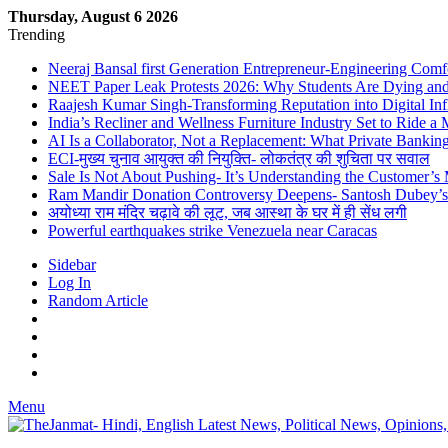
Thursday, August 6 2026
Trending
Neeraj Bansal first Generation Entrepreneur-Engineering Comf
NEET Paper Leak Protests 2026: Why Students Are Dying and De
Raajesh Kumar Singh-Transforming Reputation into Digital Inf
India’s Recliner and Wellness Furniture Industry Set to Ride 
AI Is a Collaborator, Not a Replacement: What Private Bank
ECI-मुख्य चुनाव आयुक्त की नियुक्ति- लोकतंत्र की शुचिता पर सवाल
Sale Is Not About Pushing- It’s Understanding the Customer’s
Ram Mandir Donation Controversy Deepens- Santosh Dubey’s A
अयोध्या राम मंदिर चढ़ावे की लूट, जब आस्था के घर में ही सेंध लगी
Powerful earthquakes strike Venezuela near Caracas
Sidebar
Log In
Random Article
Menu