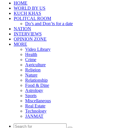
HOME
WORLD BY US
KUCH KHAS
POLITCAL ROOM
Do’s and Don’ts for a date
NATION
INTERVIEWS
OPINION ZONE
MORE
Video Library
Health
Crime
Agriculture
Religion
Nature
Relationship
Food & Dine
Astrology
Sports
Miscellaneous
Real Estate
Technology
JANMAT