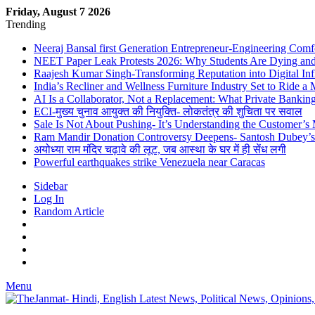
Friday, August 7 2026
Trending
Neeraj Bansal first Generation Entrepreneur-Engineering Comf
NEET Paper Leak Protests 2026: Why Students Are Dying and De
Raajesh Kumar Singh-Transforming Reputation into Digital Inf
India’s Recliner and Wellness Furniture Industry Set to Ride 
AI Is a Collaborator, Not a Replacement: What Private Bank
ECI-मुख्य चुनाव आयुक्त की नियुक्ति- लोकतंत्र की शुचिता पर सवाल
Sale Is Not About Pushing- It’s Understanding the Customer’s
Ram Mandir Donation Controversy Deepens- Santosh Dubey’s A
अयोध्या राम मंदिर चढ़ावे की लूट, जब आस्था के घर में ही सेंध लगी
Powerful earthquakes strike Venezuela near Caracas
Sidebar
Log In
Random Article
Menu