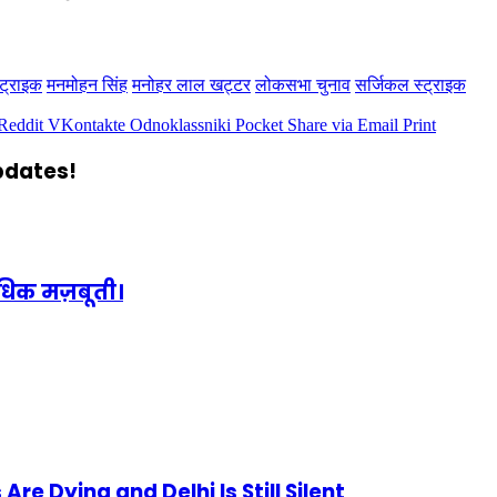
ट्राइक
मनमोहन सिंह
मनोहर लाल खट्टर
लोकसभा चुनाव
सर्जिकल स्ट्राइक
Reddit
VKontakte
Odnoklassniki
Pocket
Share via Email
Print
updates!
अधिक मज़बूती।
e Dying and Delhi Is Still Silent