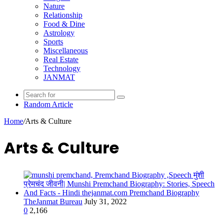
Nature
Relationship
Food & Dine
Astrology
Sports
Miscellaneous
Real Estate
Technology
JANMAT
Random Article
Home
/
Arts & Culture
Arts & Culture
TheJanmat Bureau
July 31, 2022
0
2,166