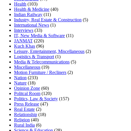
Health
(103)
Health & Medicine
(40)
Indian Railway
(11)
Industry, Real Estate & Construction
(5)
International News
(1)
Interviews
(33)
IT, New Media & Software
(11)
JANMAT
(220)
Kuch Khas
(96)
Leisure, Entertainment, Miscellaneous
(2)
Logistics & Transport
(1)
Media & Telecommunications
(5)
Miscellaneous
(19)
Motion Furniture / Recliners
(2)
Nation
(233)
Nature
(18)
Opinion Zone
(60)
Politcal Room
(120)
Politics, Law & Society
(157)
Press Release
(47)
Real Estate
(2)
Relationship
(18)
Religion
(40)
Rural India
(6)
Science & Education
(28)