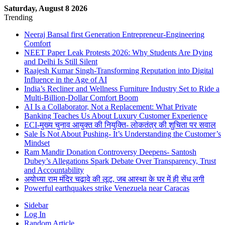
Saturday, August 8 2026
Trending
Neeraj Bansal first Generation Entrepreneur-Engineering
Comfort
NEET Paper Leak Protests 2026: Why Students Are Dying
and Delhi Is Still Silent
Raajesh Kumar Singh-Transforming Reputation into Digital
Influence in the Age of AI
India’s Recliner and Wellness Furniture Industry Set to Ride a
Multi-Billion-Dollar Comfort Boom
AI Is a Collaborator, Not a Replacement: What Private
Banking Teaches Us About Luxury Customer Experience
ECI-मुख्य चुनाव आयुक्त की नियुक्ति- लोकतंत्र की शुचिता पर सवाल
Sale Is Not About Pushing- It’s Understanding the Customer’s
Mindset
Ram Mandir Donation Controversy Deepens- Santosh
Dubey’s Allegations Spark Debate Over Transparency, Trust
and Accountability
अयोध्या राम मंदिर चढ़ावे की लूट, जब आस्था के घर में ही सेंध लगी
Powerful earthquakes strike Venezuela near Caracas
Sidebar
Log In
Random Article