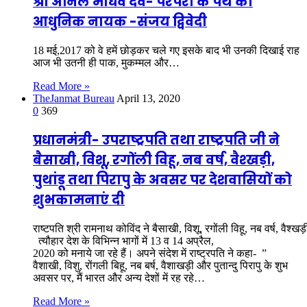
श्री अनिल माधव दवे- परंपरा के पथ का
आधुनिक नायक -संजय द्विवेदी
18 मई,2017 को वे हमें छोड़कर चले गए इसके बाद भी उनकी दिखाई राह
आज भी उतनी ही पाक, मुकम्मल और…
Read More »
TheJanmat Bureau
April 13, 2020
0
369
प्रधानमंत्री- उपराष्ट्रपति तथा राष्ट्रपति जी ने
बैसाखी, विशू, रगोंली विहू, नब वर्ष, वैश्खड़ी,
पुथांडू तथा पिरापु के अवसर पर देशवासियों को
शुभकामनाएं दी
राष्टपति श्री रामनाथ कोविंद ने बैसाखी, विशू, रगोंली विहू, नब वर्ष, वैश्ख
त्यौहार देश के विभिन्न भागों में 13 व 14 अप्रैल,
2020 को मनाये जा रहे हैं। अपने संदेश में राष्ट्रपति ने कहा- ”
वैशाखी, विशु, रोंगली बिहू, नब बर्ष, वैशाखड़ी और पुतान्दु पिरापु के शुभ
अवसर पर, मैं भारत और अन्‍य देशों में रह रहे…
Read More »