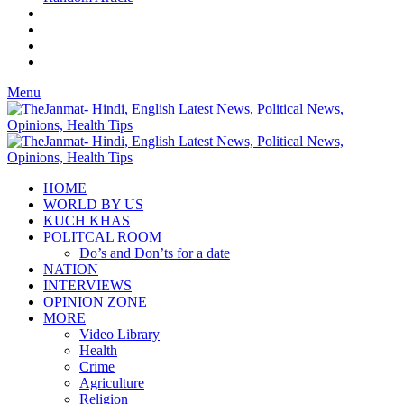
Menu
HOME
WORLD BY US
KUCH KHAS
POLITCAL ROOM
Do’s and Don’ts for a date
NATION
INTERVIEWS
OPINION ZONE
MORE
Video Library
Health
Crime
Agriculture
Religion