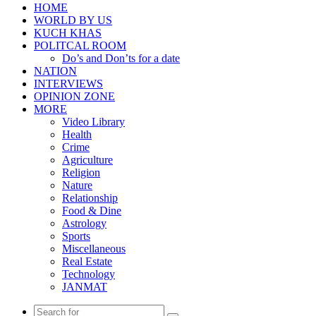
HOME
WORLD BY US
KUCH KHAS
POLITCAL ROOM
Do’s and Don’ts for a date
NATION
INTERVIEWS
OPINION ZONE
MORE
Video Library
Health
Crime
Agriculture
Religion
Nature
Relationship
Food & Dine
Astrology
Sports
Miscellaneous
Real Estate
Technology
JANMAT