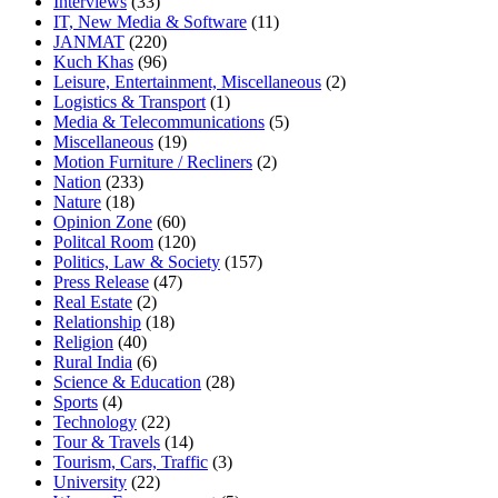
Interviews
(33)
IT, New Media & Software
(11)
JANMAT
(220)
Kuch Khas
(96)
Leisure, Entertainment, Miscellaneous
(2)
Logistics & Transport
(1)
Media & Telecommunications
(5)
Miscellaneous
(19)
Motion Furniture / Recliners
(2)
Nation
(233)
Nature
(18)
Opinion Zone
(60)
Politcal Room
(120)
Politics, Law & Society
(157)
Press Release
(47)
Real Estate
(2)
Relationship
(18)
Religion
(40)
Rural India
(6)
Science & Education
(28)
Sports
(4)
Technology
(22)
Tour & Travels
(14)
Tourism, Cars, Traffic
(3)
University
(22)