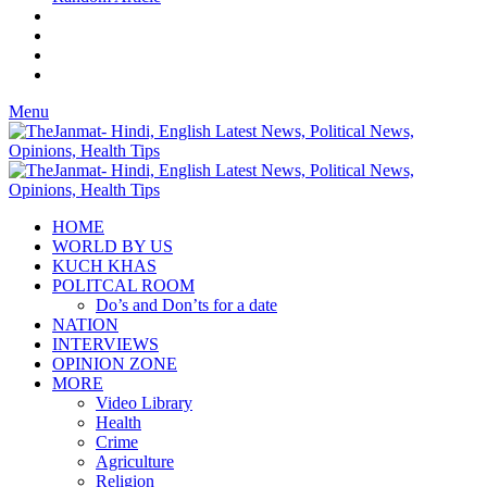
Menu
HOME
WORLD BY US
KUCH KHAS
POLITCAL ROOM
Do’s and Don’ts for a date
NATION
INTERVIEWS
OPINION ZONE
MORE
Video Library
Health
Crime
Agriculture
Religion