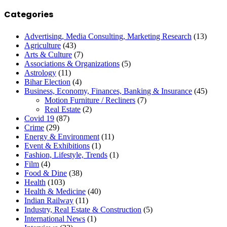
Categories
Advertising, Media Consulting, Marketing Research
(13)
Agriculture
(43)
Arts & Culture
(7)
Associations & Organizations
(5)
Astrology
(11)
Bihar Election
(4)
Business, Economy, Finances, Banking & Insurance
(45)
Motion Furniture / Recliners
(7)
Real Estate
(2)
Covid 19
(87)
Crime
(29)
Energy & Environment
(11)
Event & Exhibitions
(1)
Fashion, Lifestyle, Trends
(1)
Film
(4)
Food & Dine
(38)
Health
(103)
Health & Medicine
(40)
Indian Railway
(11)
Industry, Real Estate & Construction
(5)
International News
(1)