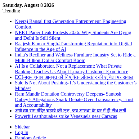
Saturday, August 8 2026
Trending
Neeraj Bansal first Generation Entrepreneur-Engineering
Comfort
NEET Paper Leak Protests 2026: Why Students Are Dying
and Delhi Is Still Silent
Raajesh Kumar Singh-Transforming Reputation into Digital
Influence in the Age of AI
India’s Recliner and Wellness Furniture Industry Set to Ride a
Multi-Billion-Dollar Comfort Boom
AI Is a Collaborator, Not a Replacement: What Private
Banking Teaches Us About Luxury Customer Experience
ECI-मुख्य चुनाव आयुक्त की नियुक्ति- लोकतंत्र की शुचिता पर सवाल
Sale Is Not About Pushing- It’s Understanding the Customer’s
Mindset
Ram Mandir Donation Controversy Deepens- Santosh
Dubey’s Allegations Spark Debate Over Transparency, Trust
and Accountability
अयोध्या राम मंदिर चढ़ावे की लूट, जब आस्था के घर में ही सेंध लगी
Powerful earthquakes strike Venezuela near Caracas
Sidebar
Log In
Random Article