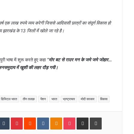
ि वर्ष एक लाख रुपये व्यय करेगी जिससे आदिवासी छात्रों का संपूर्ण विकास हो
झारखंड के 13 जिलों में खोले जा रहे है।
ुरी भाषा में शुरू करते हुए कहा
“मोर बट से राउर मन के जमे जमे जोहार…
जनसमुदाय में खुशी की लहर दौड़ गयी।
डिजिटल भारत
तीन तलाक़
पेंशन
भारत
भ्रष्ट्राचार
मोदी सरकार
विकास
tumbleUpon
Tumblr
Pinterest
Reddit
VKontakte
Odnoklassniki
Pocket
Share via Email
Print