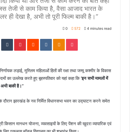
वादा किया था और तेजी से काम करने की बात कही
 जिस तेजी से काम किया है, वैसा आजाद भारत के
ेलर ही देखा है, अभी तो पूरी फिल्म बाकी है।’’
0
572
4 minutes read
In
StumbleUpon
Tumblr
Pinterest
Reddit
VKontakte
Odnoklassniki
Pocket
निर्णायक लड़ाई, मुस्लिम महिलाओं हितों की रक्षा तथा जम्मू कश्मीर के विकास
दमों का उल्लेख करते हुए बृहस्पतिवार को यहां कहा कि
‘इन सभी मामलों में
 अभी बाकी है।’’
ा के दौरान झारखंड के नव निर्मित विधानसभा भवन का उद्घाटन करने समेत
ंत्री किसान मानधन योजना, व्यवसाइयों के लिए पेंशन की खुदरा व्यापारिक एवं
स के लिए एकलव्य मॉडल विद्यालय का भी शुभारंभ किया।