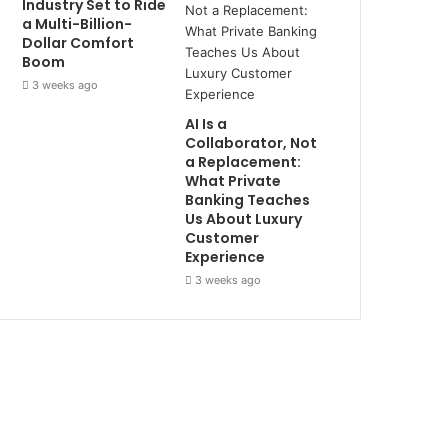
Industry Set to Ride
a Multi-Billion-
Dollar Comfort
Boom
3 weeks ago
AI Is a
Collaborator, Not
a Replacement:
What Private
Banking Teaches
Us About Luxury
Customer
Experience
3 weeks ago