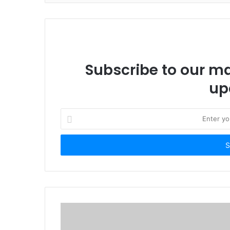
Subscribe to our mai
up
Enter
your
Email
address