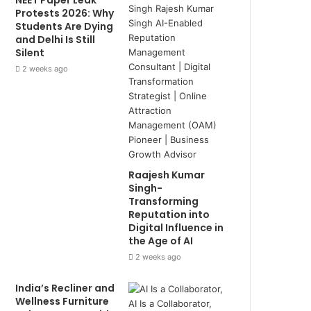
NEET Paper Leak
Protests 2026: Why
Students Are Dying
and Delhi Is Still
Silent
2 weeks ago
Raajesh Kumar
Singh-
Transforming
Reputation into
Digital Influence in
the Age of AI
2 weeks ago
India’s Recliner and
Wellness Furniture