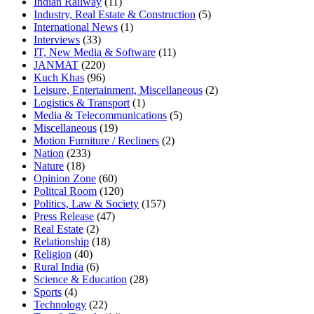
Indian Railway
(11)
Industry, Real Estate & Construction
(5)
International News
(1)
Interviews
(33)
IT, New Media & Software
(11)
JANMAT
(220)
Kuch Khas
(96)
Leisure, Entertainment, Miscellaneous
(2)
Logistics & Transport
(1)
Media & Telecommunications
(5)
Miscellaneous
(19)
Motion Furniture / Recliners
(2)
Nation
(233)
Nature
(18)
Opinion Zone
(60)
Politcal Room
(120)
Politics, Law & Society
(157)
Press Release
(47)
Real Estate
(2)
Relationship
(18)
Religion
(40)
Rural India
(6)
Science & Education
(28)
Sports
(4)
Technology
(22)