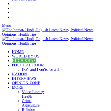
Menu
HOME
WORLD BY US
KUCH KHAS
POLITCAL ROOM
Do’s and Don’ts for a date
NATION
INTERVIEWS
OPINION ZONE
MORE
Video Library
Health
Crime
Agriculture
Religion