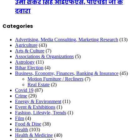
उमा शंकर सिंह आईएफएस, पीएचडी जी के
दवारा
Categories
Advertising, Media Consulting, Marketing Research
(13)
Agriculture
(43)
Arts & Culture
(7)
Associations & Organizations
(5)
Astrology
(11)
Bihar Election
(4)
Business, Economy, Finances, Banking & Insurance
(45)
Motion Furniture / Recliners
(7)
Real Estate
(2)
Covid 19
(87)
Crime
(29)
Energy & Environment
(11)
Event & Exhibitions
(1)
Fashion, Lifestyle, Trends
(1)
Film
(4)
Food & Dine
(38)
Health
(103)
Health & Medicine
(40)