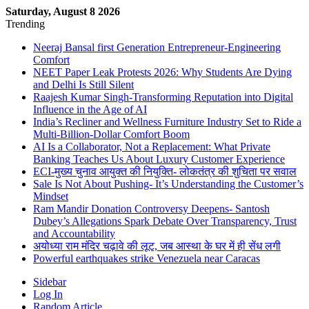
Saturday, August 8 2026
Trending
Neeraj Bansal first Generation Entrepreneur-Engineering
Comfort
NEET Paper Leak Protests 2026: Why Students Are Dying
and Delhi Is Still Silent
Raajesh Kumar Singh-Transforming Reputation into Digital
Influence in the Age of AI
India’s Recliner and Wellness Furniture Industry Set to Ride a
Multi-Billion-Dollar Comfort Boom
AI Is a Collaborator, Not a Replacement: What Private
Banking Teaches Us About Luxury Customer Experience
ECI-मुख्य चुनाव आयुक्त की नियुक्ति- लोकतंत्र की शुचिता पर सवाल
Sale Is Not About Pushing- It’s Understanding the Customer’s
Mindset
Ram Mandir Donation Controversy Deepens- Santosh
Dubey’s Allegations Spark Debate Over Transparency, Trust
and Accountability
अयोध्या राम मंदिर चढ़ावे की लूट, जब आस्था के घर में ही सेंध लगी
Powerful earthquakes strike Venezuela near Caracas
Sidebar
Log In
Random Article