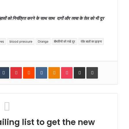
ुंहासों को नियंत्रित करने के साथ साथ दागों और त्‍वचा के तेल को भी दूर
yes
blood pressure
Orange
बीमारियों को रखे दूर
रोके बालों का झड़ना
tumbleUpon
Tumblr
Pinterest
Reddit
VKontakte
Odnoklassniki
Pocket
Share via Email
Print
ling list to get the new