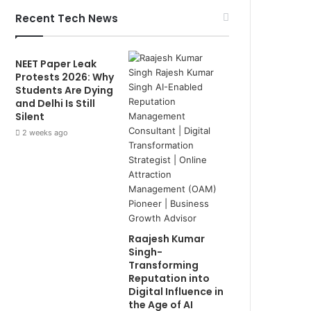
Recent Tech News
NEET Paper Leak
Protests 2026: Why
Students Are Dying
and Delhi Is Still
Silent
2 weeks ago
Raajesh Kumar
Singh-
Transforming
Reputation into
Digital Influence in
the Age of AI