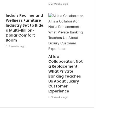
2 weeks ago
India’s Recliner and
Wellness Furniture
Industry Set to Ride
a Multi-Billion-
Dollar Comfort
Boom
3 weeks ago
AI Is a
Collaborator, Not
a Replacement:
What Private
Banking Teaches
Us About Luxury
Customer
Experience
3 weeks ago