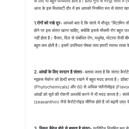
के लिए भी बहुत फायदेमंद होता है। हेल्दी गुणों से भरपूर संतरे में 
आज के इस मिलावटी दौर में हम आपको नियमित रूप से संतरा खाने क
1.रोगों को रखे दूर-
आपको बता दें कि संतरे में मौजूद “विटामिन स
होने पर इस संतरा खाना चाहिए, क्योकिं इससे मौसमी रोग बहुत जल
नहीं होता है। कैंसर, दिल से संबंधित रोग, मधुमेह, मोटापा जैसी बीम
बहुत कम होती है। इसमें उपस्थित पोषक तत्व हमारी स्वस्थ त्वचा 
2. आंखों के लिए वरदान है संतरा
– बताया जाता है कि संतरा कैरो
म्यूकस मेंबरेन को हेल्दी बनाए रखने में बहुत मदद करता है। डॉक
(Phytochemicals) और 60 से अधिक फ्लैनोयोइड (Flavonoids) ह
आंखों को सूर्य की रोशनी अब्जॉर्ब करने में भी मदद करता है। सं
(zeaxanthin) जैसे कैरोटेनोइड यौगिक होते है जो बढ़ती उम्र 
3. स्किन डैमेज होने से बचाता है संतरा-
प्रतिदिन नियमित रूप से