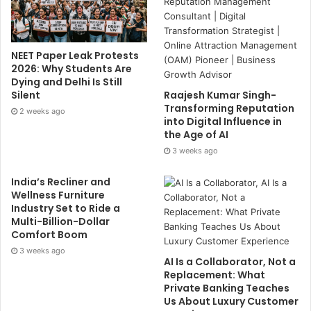
NEET Paper Leak Protests
2026: Why Students Are
Dying and Delhi Is Still
Silent
Raajesh Kumar Singh-
Transforming Reputation
2 weeks ago
into Digital Influence in
the Age of AI
3 weeks ago
India’s Recliner and
Wellness Furniture
Industry Set to Ride a
Multi-Billion-Dollar
Comfort Boom
3 weeks ago
AI Is a Collaborator, Not a
Replacement: What
Private Banking Teaches
Us About Luxury Customer