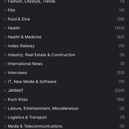
Fashion, Lifestyle, Trends
(1)
Film
(4)
Food & Dine
(38)
Health
(103)
Health & Medicine
(40)
Indian Railway
(11)
Industry, Real Estate & Construction
(5)
International News
(1)
Interviews
(33)
IT, New Media & Software
(11)
JANMAT
(220)
Kuch Khas
(96)
Leisure, Entertainment, Miscellaneous
(2)
Logistics & Transport
(1)
Media & Telecommunications
(5)