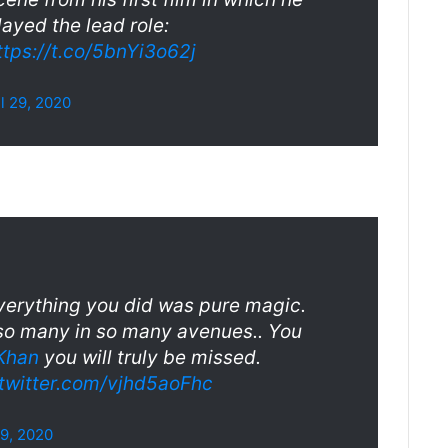
layed the lead role:
ttps://t.co/5bnYi3o62j
il 29, 2020
verything you did was pure magic.
 so many in so many avenues.. You
nKhan
you will truly be missed.
.twitter.com/vjhd5aoFhc
29, 2020