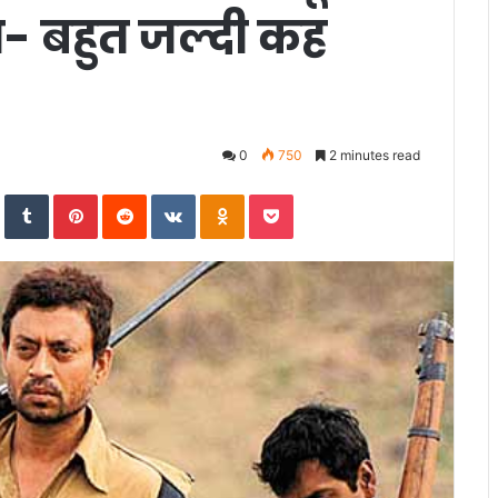
ा- बहुत जल्दी कह
0
750
2 minutes read
In
StumbleUpon
Tumblr
Pinterest
Reddit
VKontakte
Odnoklassniki
Pocket