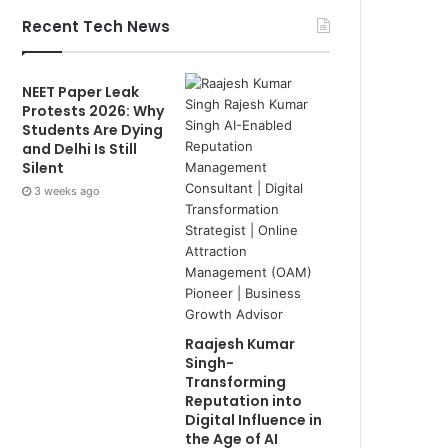
Recent Tech News
NEET Paper Leak
Protests 2026: Why
Students Are Dying
and Delhi Is Still
Silent
3 weeks ago
Raajesh Kumar
Singh-
Transforming
Reputation into
Digital Influence in
the Age of AI