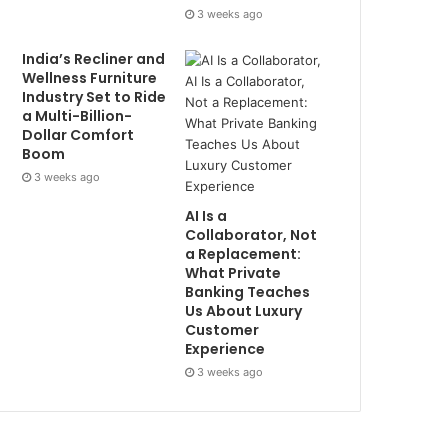
3 weeks ago
India’s Recliner and
Wellness Furniture
Industry Set to Ride
a Multi-Billion-
Dollar Comfort
Boom
3 weeks ago
AI Is a
Collaborator, Not
a Replacement:
What Private
Banking Teaches
Us About Luxury
Customer
Experience
3 weeks ago