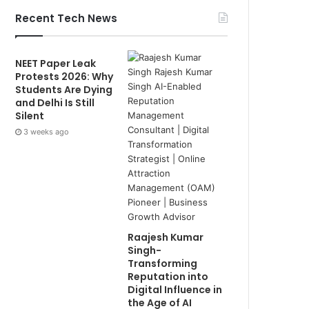
Recent Tech News
NEET Paper Leak
Protests 2026: Why
Students Are Dying
and Delhi Is Still
Silent
3 weeks ago
Raajesh Kumar
Singh-
Transforming
Reputation into
Digital Influence in
the Age of AI