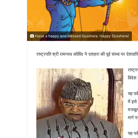
Have a happy and blessed Dusshera. Happy Dusshera!
राष्ट्रपति श्री रामनाथ कोविंद ने दशहरा की पूर्व संध्या पर देशवा
राष्ट्
विदेश 
यह पर
में इ
मजबूत
मार्ग 
यह पर्