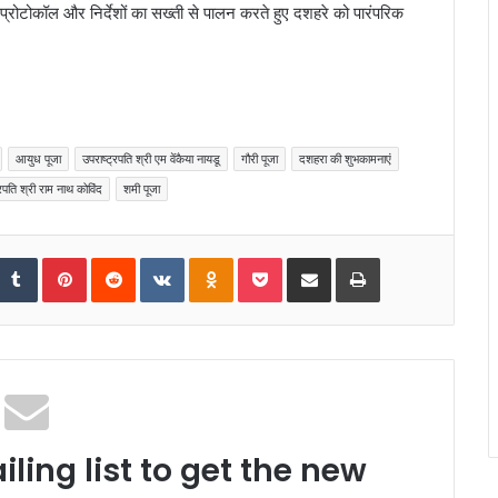
ा प्रोटोकॉल और निर्देशों का सख्ती से पालन करते हुए दशहरे को पारंपरिक
आयुध पूजा
उपराष्ट्रपति श्री एम वेंकैया नायडू
गौरी पूजा
दशहरा की शुभकामनाएं
्रपति श्री राम नाथ कोविंद
शमी पूजा
tumbleUpon
Tumblr
Pinterest
Reddit
VKontakte
Odnoklassniki
Pocket
Share via Email
Print
ling list to get the new