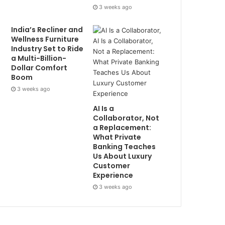
3 weeks ago
India’s Recliner and
Wellness Furniture
Industry Set to Ride
a Multi-Billion-
Dollar Comfort
Boom
3 weeks ago
AI Is a
Collaborator, Not
a Replacement:
What Private
Banking Teaches
Us About Luxury
Customer
Experience
3 weeks ago