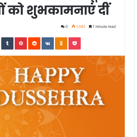
ों को शुभकामनाएं दीं
0
1,082
1 minute read
In
StumbleUpon
Tumblr
Pinterest
Reddit
VKontakte
Odnoklassniki
Pocket