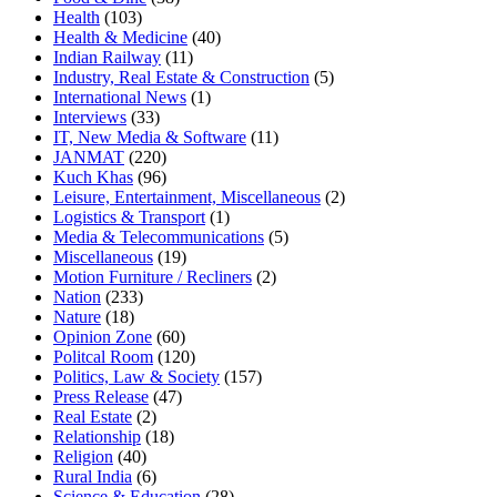
Health
(103)
Health & Medicine
(40)
Indian Railway
(11)
Industry, Real Estate & Construction
(5)
International News
(1)
Interviews
(33)
IT, New Media & Software
(11)
JANMAT
(220)
Kuch Khas
(96)
Leisure, Entertainment, Miscellaneous
(2)
Logistics & Transport
(1)
Media & Telecommunications
(5)
Miscellaneous
(19)
Motion Furniture / Recliners
(2)
Nation
(233)
Nature
(18)
Opinion Zone
(60)
Politcal Room
(120)
Politics, Law & Society
(157)
Press Release
(47)
Real Estate
(2)
Relationship
(18)
Religion
(40)
Rural India
(6)
Science & Education
(28)