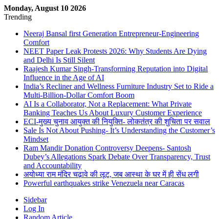
Monday, August 10 2026
Trending
Neeraj Bansal first Generation Entrepreneur-Engineering
Comfort
NEET Paper Leak Protests 2026: Why Students Are Dying
and Delhi Is Still Silent
Raajesh Kumar Singh-Transforming Reputation into Digital
Influence in the Age of AI
India’s Recliner and Wellness Furniture Industry Set to Ride a
Multi-Billion-Dollar Comfort Boom
AI Is a Collaborator, Not a Replacement: What Private
Banking Teaches Us About Luxury Customer Experience
ECI-मुख्य चुनाव आयुक्त की नियुक्ति- लोकतंत्र की शुचिता पर सवाल
Sale Is Not About Pushing- It’s Understanding the Customer’s
Mindset
Ram Mandir Donation Controversy Deepens- Santosh
Dubey’s Allegations Spark Debate Over Transparency, Trust
and Accountability
अयोध्या राम मंदिर चढ़ावे की लूट, जब आस्था के घर में ही सेंध लगी
Powerful earthquakes strike Venezuela near Caracas
Sidebar
Log In
Random Article