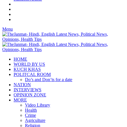
Menu
HOME
WORLD BY US
KUCH KHAS
POLITCAL ROOM
Do’s and Don’ts for a date
NATION
INTERVIEWS
OPINION ZONE
MORE
Video Library
Health
Crime
Agriculture
Religion