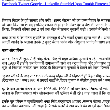
Facebook
Twitter
Google+
LinkedIn
StumbleUpon
Tumblr
Pinterest
शिवहर बिहार के पूर्व सांसद और कवि “आनंद मोहन” जी का जन्म बिहार के सहरसा क्
योगदान दिया था शायद इसलिए बचपन से ही इनके अंदर देश व् देश की जनता के लिए ए
लिया, जिसकी क़ीमत इन्हे 2 वर्ष तक जेल में रहकर चुकानी पड़ी। इन्होने मैथिल
कहा जाता है कि मोहन क्रांति के अग्रदूत है और संघर्ष इनका दूसरा नाम है। आप
लवली आनंद के अलावा इनके 2 पुत्र चेतन आनंद और अंशुमान अनांद के साथ इनक
सत्ता और जीवन-
आनंद मोहन जी शुरू से ही चंद्रशेखर सिंह से बहुत अधिक प्रभावित रहे। राजनीतिक 
सन 1980 में इन्होने क्रांतिकारी समाजवादी सेना का गठन किया और लोकसभा चु
चुके थे जिसका नतीजा सन 1990 के विधानसभा चुनावों में देखने को मिला जिसमे 
चुनाव जीतने के बाद सन 1993 में आनंद मोहन जी ने बिहार में ही बिहार पीपुल्स प
दिख रहा था। सन 1995 में उनकी पार्टी ने बिहार चुनाव में नीतीश कुमार की “समत
इसके बाद आनंद मोहन जी सन 1996 और 1998 में दो बार बिहार शिवहर से सांसद रहे। 
जनता के विश्वासपात्र और लोकनायक की भूमिका में ही रहे। कहा जाता है कि स
इनके मूल जीवन में क्रांतिकारी भगत सिंह,चंद्रशेखर आज़ाद ,नेल्सन मंडेला ,चंद्र
को आजीवन कारावास की सज़ा है जिसके चलते वे अब अपने चंद आदर्श क्रांतिकारि