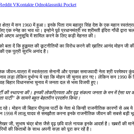
Reddit
VKontakte
Odnoklassniki
Pocket
षेत्र में सन 1960 में हुआ। इनके पिता राम बहादुर सिंह देश के एक महान स्वतंत्
क स्नेह का भाव था। इन्होने पूर्व प्रधानमंत्री स्व श्रीमती इंदिरा गाँधी द्वार
ी को अष्टम अनुसूचि में शामिल करने के लिए कड़ी मेहनत की।
को बता दें कि हुक़ूमत की कूटनीतियों का विरोध करने की ख़ातिर आनंद मोहन जी की 
ी एक पुत्री सुरभि अनांद है।
जीवन-यात्रा में स्वतंत्रता सेनानी और प्रखर समाजवादी नेता श्री परमेश्वर कुंवर इ
नाव लड़ा लेकिन दुर्भाग्य ये रहा कि मोहन जी चुनाव हार गए। लेकिन सन 1990 
वह बिहार विधानसभा चुनाव में जनता दल से भव्य विजयी हुए।
ार्टी की स्थापना की। इनकी लोकप्रियता और दृढ़ संकल्प जनता के मन में ऐसा घर कर 
ा पार्टी” के सामने बहुत बेहतरीन प्रदर्शन किया।
मोहन जी बिहार पीपुल्स पार्टी के नेता थे किन्ही राजनीतिक कारणों से अब ये पार्
न 1998 में लालू यादव से समझौता करना इनके राजनीतिक जीवन की सबसे बड़ी भूल 
शेखर जी, सुभाष चंद्र बोस जैसे दृढ़ छवि वाले नायक इनके आदर्श है। खबरों की माने 
यों की किताबों के साथ अपनी सज़ा को पूरा कर रहें है।