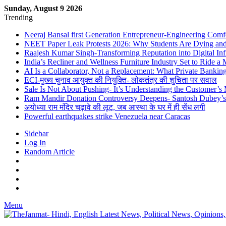
Sunday, August 9 2026
Trending
Neeraj Bansal first Generation Entrepreneur-Engineering Comf
NEET Paper Leak Protests 2026: Why Students Are Dying and De
Raajesh Kumar Singh-Transforming Reputation into Digital Inf
India’s Recliner and Wellness Furniture Industry Set to Ride 
AI Is a Collaborator, Not a Replacement: What Private Bank
ECI-मुख्य चुनाव आयुक्त की नियुक्ति- लोकतंत्र की शुचिता पर सवाल
Sale Is Not About Pushing- It’s Understanding the Customer’s
Ram Mandir Donation Controversy Deepens- Santosh Dubey’s A
अयोध्या राम मंदिर चढ़ावे की लूट, जब आस्था के घर में ही सेंध लगी
Powerful earthquakes strike Venezuela near Caracas
Sidebar
Log In
Random Article
Menu