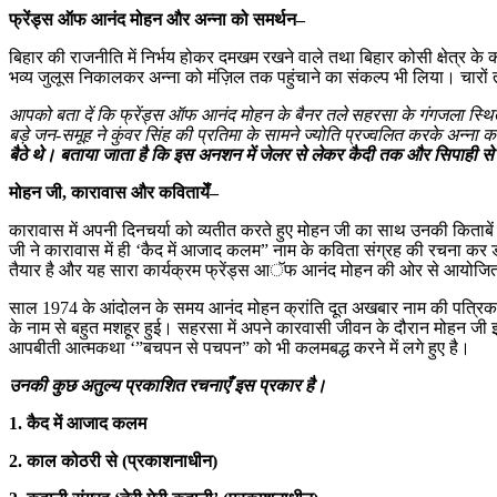
फ्रेंड्स ऑफ आनंद मोहन और अन्ना को समर्थन–
बिहार की राजनीति में निर्भय होकर दमखम रखने वाले तथा बिहार कोसी क्षेत्र के
भव्य जुलूस निकालकर अन्ना को मंज़िल तक पहुंचाने का संकल्प भी लिया। चारो
आपको बता दें कि फ्रेंड्स ऑफ आनंद मोहन के बैनर तले सहरसा के गंगजला स्थित 
बड़े जन-समूह ने कुंवर सिंह की प्रतिमा के सामने ज्योति प्रज्वलित करके अन्ना 
बैठे थे। बताया जाता है कि इस अनशन में जेलर से लेकर कैदी तक और सिपाही स
मोहन जी, कारावास और कवितायेँ–
कारावास में अपनी दिनचर्या को व्यतीत करते हुए मोहन जी का साथ उनकी किताबे
जी ने कारावास में ही ‘कैद में आजाद कलम” नाम के कविता संग्रह की रचना कर ड
तैयार है और यह सारा कार्यक्रम फ्रेंड्स आॅफ आनंद मोहन की ओर से आयोजि
साल 1974 के आंदोलन के समय आनंद मोहन क्रांति दूत अखबार नाम की पत्रि
के नाम से बहुत मशहूर हुई। सहरसा में अपने कारवासी जीवन के दौरान मोहन जी 
आपबीती आत्मकथा ‘”बचपन से पचपन” को भी कलमबद्ध करने में लगे हुए है।
उनकी कुछ अतुल्य प्रकाशित रचनाएँ इस प्रकार है।
1. कैद में आजाद कलम
2. काल कोठरी से (प्रकाशनाधीन)