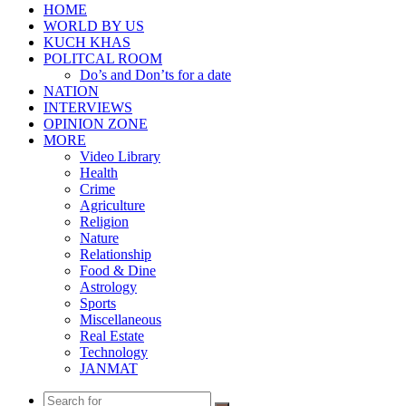
HOME
WORLD BY US
KUCH KHAS
POLITCAL ROOM
Do’s and Don’ts for a date
NATION
INTERVIEWS
OPINION ZONE
MORE
Video Library
Health
Crime
Agriculture
Religion
Nature
Relationship
Food & Dine
Astrology
Sports
Miscellaneous
Real Estate
Technology
JANMAT