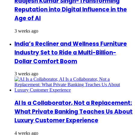
Raajesh Kumar Singh-Transforming
Reputation into Digital Influence in the
Age of AI
3 weeks ago
India’s Recliner and Wellness Furniture
Industry Set to Ride a Multi-Billion-
Dollar Comfort Boom
3 weeks ago
AI Is a Collaborator, Not a Replacement:
What Private Banking Teaches Us About
Luxury Customer Experience
4 weeks ago