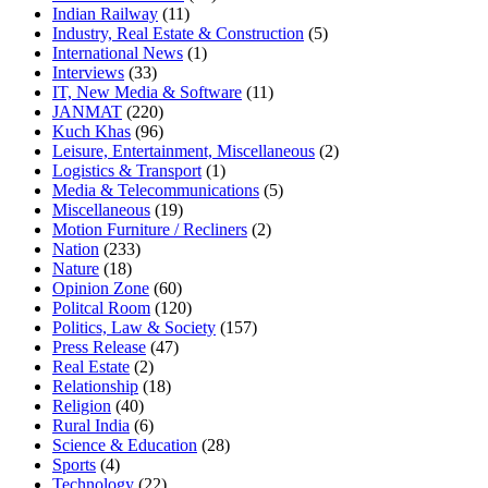
Indian Railway
(11)
Industry, Real Estate & Construction
(5)
International News
(1)
Interviews
(33)
IT, New Media & Software
(11)
JANMAT
(220)
Kuch Khas
(96)
Leisure, Entertainment, Miscellaneous
(2)
Logistics & Transport
(1)
Media & Telecommunications
(5)
Miscellaneous
(19)
Motion Furniture / Recliners
(2)
Nation
(233)
Nature
(18)
Opinion Zone
(60)
Politcal Room
(120)
Politics, Law & Society
(157)
Press Release
(47)
Real Estate
(2)
Relationship
(18)
Religion
(40)
Rural India
(6)
Science & Education
(28)
Sports
(4)
Technology
(22)