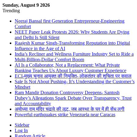
Sunday, August 9 2026
Trending
Neeraj Bansal first Generation Entrepreneur-Engineering
Comfort
NEET Paper Leak Protests 2026: Why Students Are Dying
and Delhi Is Still Silent
Raajesh Kumar Singh-Transforming Reputation into Digital
Influence in the Age of AI
India’s Recliner and Wellness Furniture Industry Set to Ride a
Multi-Billion-Dollar Comfort Boom
AI Is a Collaborator, Not a Replacement: What Private
Banking Teaches Us About Luxury Customer Experience
ECI-मुख्य चुनाव आयुक्त की नियुक्ति- लोकतंत्र की शुचिता पर सवाल
Sale Is Not About Pushing- It’s Understanding the Customer’s
Mindset
Ram Mandir Donation Controversy Deepens- Santosh
Dubey’s Allegations Spark Debate Over Transparency, Trust
and Accountability
अयोध्या राम मंदिर चढ़ावे की लूट, जब आस्था के घर में ही सेंध लगी
Powerful earthquakes strike Venezuela near Caracas
Sidebar
Log In
Random Article