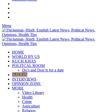
Menu
HOME
WORLD BY US
KUCH KHAS
POLITCAL ROOM
Do’s and Don’ts for a date
NATION
INTERVIEWS
OPINION ZONE
MORE
Video Library
Health
Crime
Agriculture
Religion