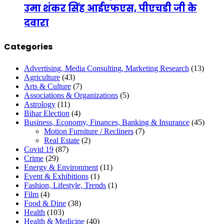
उमा शंकर सिंह आईएफएस, पीएचडी जी के
दवारा
Categories
Advertising, Media Consulting, Marketing Research
(13)
Agriculture
(43)
Arts & Culture
(7)
Associations & Organizations
(5)
Astrology
(11)
Bihar Election
(4)
Business, Economy, Finances, Banking & Insurance
(45)
Motion Furniture / Recliners
(7)
Real Estate
(2)
Covid 19
(87)
Crime
(29)
Energy & Environment
(11)
Event & Exhibitions
(1)
Fashion, Lifestyle, Trends
(1)
Film
(4)
Food & Dine
(38)
Health
(103)
Health & Medicine
(40)