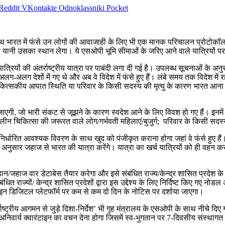
Reddit
VKontakte
Odnoklassniki
Pocket
साथ भारत में फंसे उन लोगों की आवाजाही के लिए भी एक मानक परिचालन प्रोटोकॉल 
ी उसका स्‍थान लेगा। ये एसओपी भूमि सीमाओं के जरिए आने वाले यात्रियों पर भ
त्रियों की अंतर्राष्ट्रीय यात्रा पर पाबंदी लगा दी गई है। उपलब्ध सूचनाओं के अन
 अलग-अलग देशों में गए थे और अब वे विदेश में फंसे हुए हैं। लंबे समय तक विदेश में
िकित्सकीय आपात स्थिति या परिवार के किसी सदस्य की मृत्यु के कारण भारत आना अत
ी जाएगी, जो भारी संकट से जूझने के कारण स्‍वदेश आने के लिए विवश हो गए हैं। इनम
चिकित्सा की जरूरत वाले लोग/गर्भवती महिलाएं/बुजुर्ग; परिवार के किसी सदस्य की
वारा निर्धारित आवश्यक विवरण के साथ खुद को पंजीकृत कराना होगा जहां वे फंसे हुए
के अनुसार जहाज से भारत की यात्रा करेंगे। यात्रा का खर्च यात्रियों को ही वहन 
ान/जहाज वार डेटाबेस तैयार करेगा और इसे संबंधित राज्य/केन्द्र शासित प्रदेश के
ंधित राज्यों/ केन्द्र शासित प्रदेशों द्वारा इस उद्देश्य के लिए निर्दिष्‍ट किए ग
न डिजिटल प्लेटफॉर्म पर कम से कम दो दिन के नोटिस पर दर्शाया जाएगा।
्राष्ट्रीय आगमन से जुड़े दिशा-निर्देश’ भी गृह मंत्रालय के एसओपी के साथ नीचे दिए गए 
ए अनिवार्य क्‍वारंटाइन का वचन देना होगा जिसमें स्व-भुगतान पर 7-दिवसीय संस्