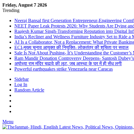
Friday, August 7 2026
Trending
Neeraj Bansal first Generation Entrepreneur-Engineering Comf
NEET Paper Leak Protests 2026: Why Students Are Dying and De
Raajesh Kumar Singh-Transforming Reputation into Digital Inf
India’s Recliner and Wellness Furniture Industry Set to Ride 
AI Is a Collaborator, Not a Replacement: What Private Bank
ECI-मुख्य चुनाव आयुक्त की नियुक्ति- लोकतंत्र की शुचिता पर सवाल
Sale Is Not About Pushing- It’s Understanding the Customer’s
Ram Mandir Donation Controversy Deepens- Santosh Dubey’s A
अयोध्या राम मंदिर चढ़ावे की लूट, जब आस्था के घर में ही सेंध लगी
Powerful earthquakes strike Venezuela near Caracas
Sidebar
Log In
Random Article
Menu