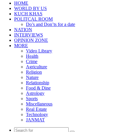
HOME
WORLD BY US
KUCH KHAS
POLITCAL ROOM
Do’s and Don’ts for a date
NATION
INTERVIEWS
OPINION ZONE
MORE
Video Library
Health
Crime
Agriculture
Religion
Nature
Relationship
Food & Dine
Astrology
Sports
Miscellaneous
Real Estate
Technology
JANMAT