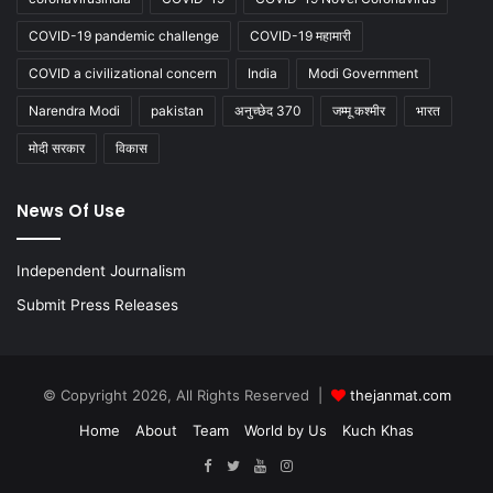
COVID-19 pandemic challenge
COVID-19 महामारी
COVID a civilizational concern
India
Modi Government
Narendra Modi
pakistan
अनुच्छेद 370
जम्मू कश्मीर
भारत
मोदी सरकार
विकास
News Of Use
Independent Journalism
Submit Press Releases
© Copyright 2026, All Rights Reserved |
thejanmat.com
Home
About
Team
World by Us
Kuch Khas