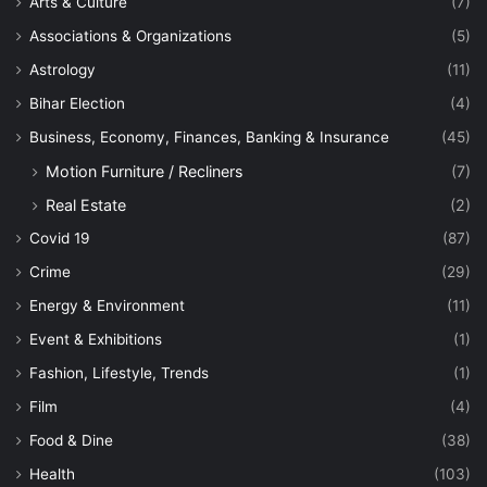
Arts & Culture
(7)
Associations & Organizations
(5)
Astrology
(11)
Bihar Election
(4)
Business, Economy, Finances, Banking & Insurance
(45)
Motion Furniture / Recliners
(7)
Real Estate
(2)
Covid 19
(87)
Crime
(29)
Energy & Environment
(11)
Event & Exhibitions
(1)
Fashion, Lifestyle, Trends
(1)
Film
(4)
Food & Dine
(38)
Health
(103)