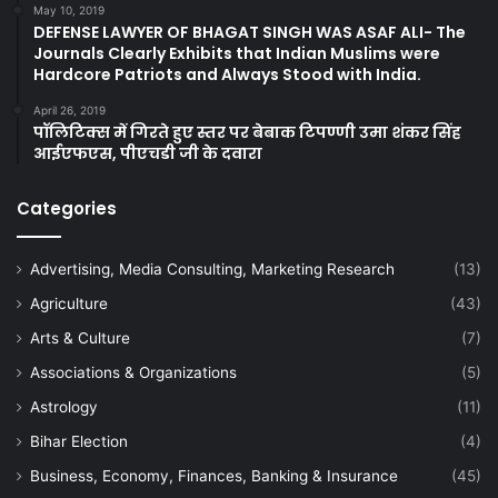
May 10, 2019
DEFENSE LAWYER OF BHAGAT SINGH WAS ASAF ALI- The
Journals Clearly Exhibits that Indian Muslims were
Hardcore Patriots and Always Stood with India.
April 26, 2019
पॉलिटिक्स में गिरते हुए स्तर पर बेबाक टिपण्णी उमा शंकर सिंह
आईएफएस, पीएचडी जी के दवारा
Categories
Advertising, Media Consulting, Marketing Research
(13)
Agriculture
(43)
Arts & Culture
(7)
Associations & Organizations
(5)
Astrology
(11)
Bihar Election
(4)
Business, Economy, Finances, Banking & Insurance
(45)