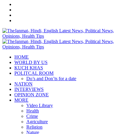
Article
Menu
HOME
WORLD BY US
KUCH KHAS
POLITCAL ROOM
Do’s and Don’ts for a date
NATION
INTERVIEWS
OPINION ZONE
MORE
Video Library
Health
Crime
Agriculture
Religion
Nature