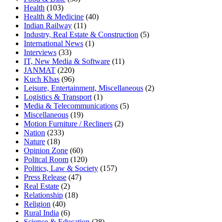
Health
(103)
Health & Medicine
(40)
Indian Railway
(11)
Industry, Real Estate & Construction
(5)
International News
(1)
Interviews
(33)
IT, New Media & Software
(11)
JANMAT
(220)
Kuch Khas
(96)
Leisure, Entertainment, Miscellaneous
(2)
Logistics & Transport
(1)
Media & Telecommunications
(5)
Miscellaneous
(19)
Motion Furniture / Recliners
(2)
Nation
(233)
Nature
(18)
Opinion Zone
(60)
Politcal Room
(120)
Politics, Law & Society
(157)
Press Release
(47)
Real Estate
(2)
Relationship
(18)
Religion
(40)
Rural India
(6)
Science & Education
(28)