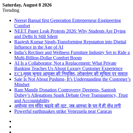
Saturday, August 8 2026
Trending
Neeraj Bansal first Generation Entrepreneur-Engineering
Comfort
NEET Paper Leak Protests 2026: Why Students Are Dying
and Delhi Is Still Silent
Raajesh Kumar Singh-Transforming Reputation into Digital
Influence in the Age of AI
India’s Recliner and Wellness Furniture Industry Set to Ride a
Multi-Billion-Dollar Comfort Boom
AI Is a Collaborator, Not a Replacement: What Private
Banking Teaches Us About Luxury Customer Experience
ECI-मुख्य चुनाव आयुक्त की नियुक्ति- लोकतंत्र की शुचिता पर सवाल
Sale Is Not About Pushing- It’s Understanding the Customer’s
Mindset
Ram Mandir Donation Controversy Deepens- Santosh
Dubey’s Allegations Spark Debate Over Transparency, Trust
and Accountability
अयोध्या राम मंदिर चढ़ावे की लूट, जब आस्था के घर में ही सेंध लगी
Powerful earthquakes strike Venezuela near Caracas
Sidebar
Log
In
Random