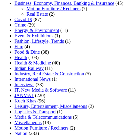
Business, Economy, Finances, Banking & Insurance
(45)
Motion Furniture / Recliners
(7)
Real Estate
(2)
Covid 19
(87)
Crime
(29)
Energy & Environment
(11)
Event & Exhibitions
(1)
Fashion, Lifestyle, Trends
(1)
Film
(4)
Food & Dine
(38)
Health
(103)
Health & Medicine
(40)
Indian Railway
(11)
Industry, Real Estate & Construction
(5)
International News
(1)
Interviews
(33)
IT, New Media & Software
(11)
JANMAT
(220)
Kuch Khas
(96)
Leisure, Entertainment, Miscellaneous
(2)
Logistics & Transport
(1)
Media & Telecommunications
(5)
Miscellaneous
(19)
Motion Furniture / Recliners
(2)
Nation
(233)