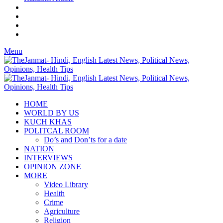
Menu
HOME
WORLD BY US
KUCH KHAS
POLITCAL ROOM
Do’s and Don’ts for a date
NATION
INTERVIEWS
OPINION ZONE
MORE
Video Library
Health
Crime
Agriculture
Religion