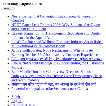
Thursday, August 6 2026
Trending
Neeraj Bansal first Generation Entrepreneur-Engineering
Comfort
NEET Paper Leak Protests 2026: Why Students Are Dying
and Delhi Is Still Silent
Raajesh Kumar Singh-Transforming Reputation into Digital
Influence in the Age of AI
India’s Recliner and Wellness Furniture Industry Set to Ride a
Multi-Billion-Dollar Comfort Boom
AI Is a Collaborator, Not a Replacement: What Private
Banking Teaches Us About Luxury Customer Experience
ECI-मुख्य चुनाव आयुक्त की नियुक्ति- लोकतंत्र की शुचिता पर सवाल
Sale Is Not About Pushing- It’s Understanding the Customer’s
Mindset
Ram Mandir Donation Controversy Deepens- Santosh
Dubey’s Allegations Spark Debate Over Transparency, Trust
and Accountability
अयोध्या राम मंदिर चढ़ावे की लूट, जब आस्था के घर में ही सेंध लगी
Powerful earthquakes strike Venezuela near Caracas
Sidebar
Log In
Random Article