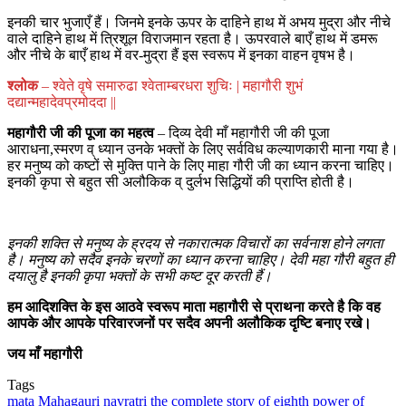
इनकी चार भुजाएँ हैं। जिनमे इनके ऊपर के दाहिने हाथ में अभय मुद्रा और नीचे
वाले दाहिने हाथ में त्रिशूल विराजमान रहता है। ऊपरवाले बाएँ हाथ में डमरू
और नीचे के बाएँ हाथ में वर-मुद्रा हैं इस स्वरूप में इनका वाहन वृषभ है।
श्लोक
– श्वेते वृषे समारुढा श्वेताम्बरधरा शुचिः | महागौरी शुभं
दद्यान्महादेवप्रमोददा ||
महागौरी जी की पूजा का महत्व
– दिव्य देवी माँ महागौरी जी की पूजा
आराधना,स्मरण व् ध्यान उनके भक्तों के लिए सर्वविध कल्याणकारी माना गया है।
हर मनुष्य को कष्टों से मुक्ति पाने के लिए माहा गौरी जी का ध्यान करना चाहिए।
इनकी कृपा से बहुत सी अलौकिक व् दुर्लभ सिद्धियों की प्राप्ति होती है।
इनकी शक्ति से मनुष्य के ह्रदय से नकारात्मक विचारों का सर्वनाश होने लगता
है। मनुष्य को सदैव इनके चरणों का ध्यान करना चाहिए। देवी महा गौरी बहुत ही
दयालु है इनकी कृपा भक्तों के सभी कष्ट दूर करती हैं।
हम आदिशक्ति के इस आठवे स्वरूप माता महागौरी से प्राथना करते है कि वह
आपके और आपके परिवारजनों पर सदैव अपनी अलौकिक दृष्टि बनाए रखे।
जय माँ महागौरी
Tags
mata Mahagauri
navratri
the complete story of eighth power of