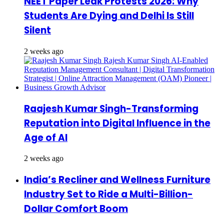
NEET Paper Leak Protests 2026: Why
Students Are Dying and Delhi Is Still
Silent
2 weeks ago
Raajesh Kumar Singh-Transforming
Reputation into Digital Influence in the
Age of AI
2 weeks ago
India’s Recliner and Wellness Furniture
Industry Set to Ride a Multi-Billion-
Dollar Comfort Boom