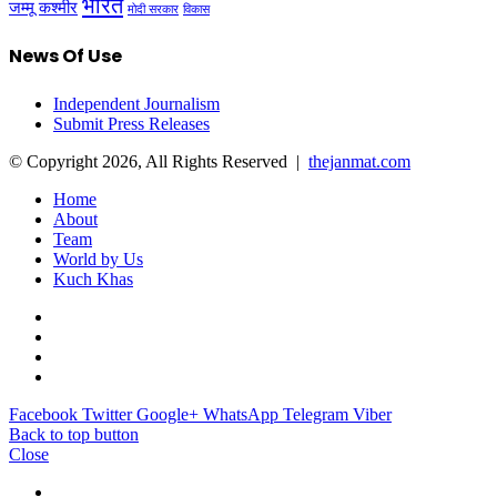
भारत
जम्मू कश्मीर
मोदी सरकार
विकास
News Of Use
Independent Journalism
Submit Press Releases
© Copyright 2026, All Rights Reserved |
thejanmat.com
Home
About
Team
World by Us
Kuch Khas
Facebook
Twitter
Google+
WhatsApp
Telegram
Viber
Back to top button
Close