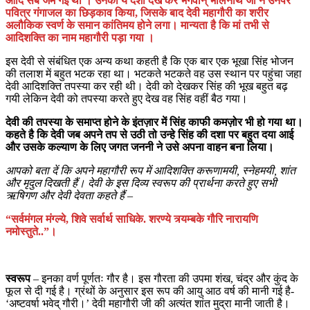
आदि सब जम गई थी । उनकी ये दशा देख कर भगवान् भोलेनाथ जी ने उनपर
पवित्र गंगाजल का छिड़काव किया, जिसके बाद देवी महागौरी का शरीर
अलौकिक स्वर्ण के समान कांतिमय होने लगा। मान्यता है कि मां तभी से
आदिशक्ति का नाम महागौरी पड़ा गया ।
इस देवी से संबंधित एक अन्य कथा कहती है कि एक बार एक भूखा सिंह भोजन
की तलाश में बहुत भटक रहा था। भटकते भटकते वह उस स्थान पर पहुंचा जहा
देवी आदिशक्ति तपस्या कर रही थी। देवी को देखकर सिंह की भूख बहुत बढ़
गयी लेकिन देवी को तपस्या करते हुए देख वह सिंह वहीं बैठ गया।
देवी की तपस्या के समाप्त होने के इंतज़ार में सिंह काफी कमज़ोर भी हो गया था।
कहते है कि देवी जब अपने तप से उठी तो उन्हे सिंह की दशा पर बहुत दया आई
और उसके कल्याण के लिए जगत जननी ने उसे अपना वाहन बना लिया।
आपको बता दें कि अपने महागौरी रूप में आदिशक्ति करूणामयी, स्नेहमयी, शांत
और मृदुल दिखती हैं। देवी के इस दिव्य स्वरूप की प्रार्थना करते हुए सभी
ऋषिगण और देवी देवता
कहते हैं –
“सर्वमंगल मंग्ल्ये, शिवे सर्वार्थ साधिके. शरण्ये त्र्यम्बके गौरि नारायणि
नमोस्तुते..”।
स्वरूप
– इनका वर्ण पूर्णतः गौर है। इस गौरता की उपमा शंख, चंद्र और कुंद के
फूल से दी गई है। ग्रंथों के अनुसार इस रूप की आयु आठ वर्ष की मानी गई है-
‘अष्टवर्षा भवेद् गौरी।’ देवी महागौरी जी की अत्यंत शांत मुद्रा मानी जाती है।