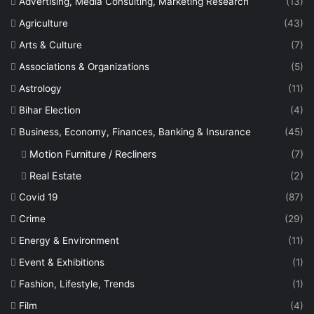
Advertising, Media Consulting, Marketing Research
(13)
Agriculture
(43)
Arts & Culture
(7)
Associations & Organizations
(5)
Astrology
(11)
Bihar Election
(4)
Business, Economy, Finances, Banking & Insurance
(45)
Motion Furniture / Recliners
(7)
Real Estate
(2)
Covid 19
(87)
Crime
(29)
Energy & Environment
(11)
Event & Exhibitions
(1)
Fashion, Lifestyle, Trends
(1)
Film
(4)