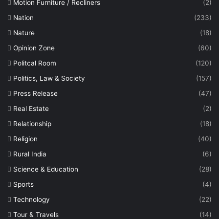
Motion Furniture / Recliners
(2)
Nation
(233)
Nature
(18)
Opinion Zone
(60)
Politcal Room
(120)
Politics, Law & Society
(157)
Press Release
(47)
Real Estate
(2)
Relationship
(18)
Religion
(40)
Rural India
(6)
Science & Education
(28)
Sports
(4)
Technology
(22)
Tour & Travels
(14)