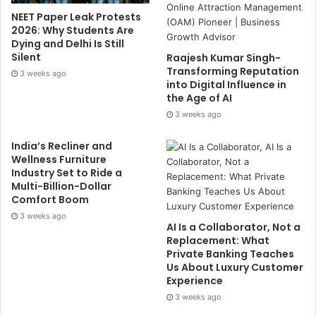
NEET Paper Leak Protests
2026: Why Students Are
Dying and Delhi Is Still
Silent
Raajesh Kumar Singh-
Transforming Reputation
3 weeks ago
into Digital Influence in
the Age of AI
3 weeks ago
India’s Recliner and
Wellness Furniture
Industry Set to Ride a
Multi-Billion-Dollar
Comfort Boom
3 weeks ago
AI Is a Collaborator, Not a
Replacement: What
Private Banking Teaches
Us About Luxury Customer
Experience
3 weeks ago