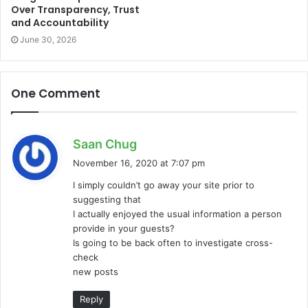
Over Transparency, Trust
and Accountability
June 30, 2026
One Comment
s
Saan Chug
a
November 16, 2020 at 7:07 pm
y
I simply couldn’t go away your site prior to
s
suggesting that
:
I actually enjoyed the usual information a person
provide in your guests?
Is going to be back often to investigate cross-
check
new posts
Reply