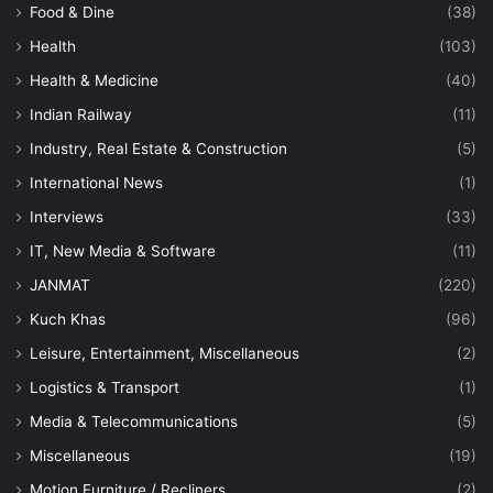
Food & Dine
(38)
Health
(103)
Health & Medicine
(40)
Indian Railway
(11)
Industry, Real Estate & Construction
(5)
International News
(1)
Interviews
(33)
IT, New Media & Software
(11)
JANMAT
(220)
Kuch Khas
(96)
Leisure, Entertainment, Miscellaneous
(2)
Logistics & Transport
(1)
Media & Telecommunications
(5)
Miscellaneous
(19)
Motion Furniture / Recliners
(2)