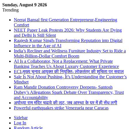
Sunday, August 9 2026
Trending
Neeraj Bansal first Generation Entrepreneur-Engineering
Comfort
NEET Paper Leak Protests 2026: Why Students Are Dying
and Delhi Is Still Silent
Raajesh Kumar Singh-Transforming Reputation into Digital
Influence in the Age of AI
India’s Recliner and Wellness Furniture Industry Set to Ride a
Multi-Billion-Dollar Comfort Boom
AI Is a Collaborator, Not a Replacement: What Private
Banking Teaches Us About Luxury Customer Experience
ECI-मुख्य चुनाव आयुक्त की नियुक्ति- लोकतंत्र की शुचिता पर सवाल
Sale Is Not About Pushing- It’s Understanding the Customer’s
Mindset
Ram Mandir Donation Controversy Deepens- Santosh
Dubey’s Allegations Spark Debate Over Transparency, Trust
and Accountability
अयोध्या राम मंदिर चढ़ावे की लूट, जब आस्था के घर में ही सेंध लगी
Powerful earthquakes strike Venezuela near Caracas
Sidebar
Log In
Random Article