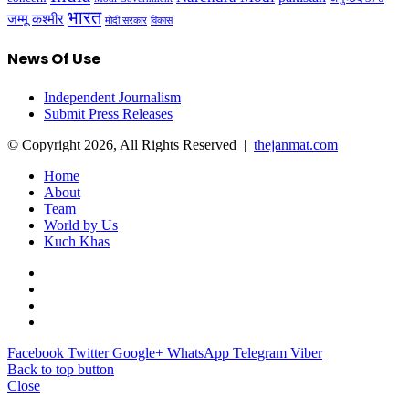
भारत
जम्मू कश्मीर
मोदी सरकार
विकास
News Of Use
Independent Journalism
Submit Press Releases
© Copyright 2026, All Rights Reserved |
thejanmat.com
Home
About
Team
World by Us
Kuch Khas
Facebook
Twitter
Google+
WhatsApp
Telegram
Viber
Back to top button
Close