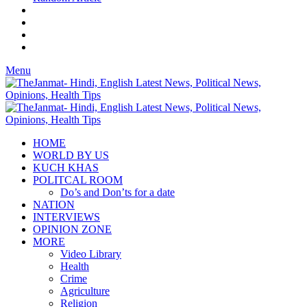
Menu
HOME
WORLD BY US
KUCH KHAS
POLITCAL ROOM
Do’s and Don’ts for a date
NATION
INTERVIEWS
OPINION ZONE
MORE
Video Library
Health
Crime
Agriculture
Religion