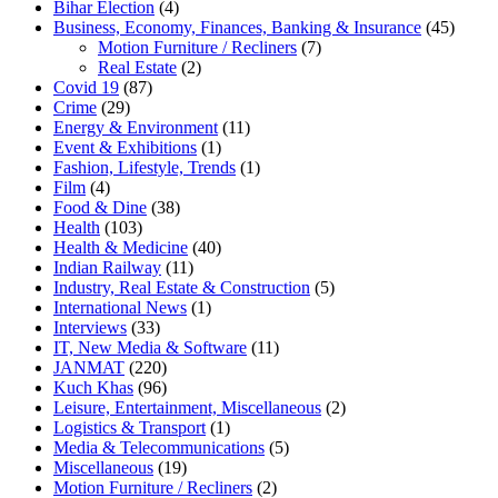
Bihar Election
(4)
Business, Economy, Finances, Banking & Insurance
(45)
Motion Furniture / Recliners
(7)
Real Estate
(2)
Covid 19
(87)
Crime
(29)
Energy & Environment
(11)
Event & Exhibitions
(1)
Fashion, Lifestyle, Trends
(1)
Film
(4)
Food & Dine
(38)
Health
(103)
Health & Medicine
(40)
Indian Railway
(11)
Industry, Real Estate & Construction
(5)
International News
(1)
Interviews
(33)
IT, New Media & Software
(11)
JANMAT
(220)
Kuch Khas
(96)
Leisure, Entertainment, Miscellaneous
(2)
Logistics & Transport
(1)
Media & Telecommunications
(5)
Miscellaneous
(19)
Motion Furniture / Recliners
(2)