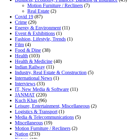
Motion Furniture / Recliners
(7)
Real Estate
(2)
Covid 19
(87)
Crime
(29)
Energy & Environment
(11)
Event & Exhibitions
(1)
Fashion, Lifestyle, Trends
(1)
Film
(4)
Food & Dine
(38)
Health
(103)
Health & Medicine
(40)
Indian Railway
(11)
Industry, Real Estate & Construction
(5)
International News
(1)
Interviews
(33)
IT, New Media & Software
(11)
JANMAT
(220)
Kuch Khas
(96)
Leisure, Entertainment, Miscellaneous
(2)
Logistics & Transport
(1)
Media & Telecommunications
(5)
Miscellaneous
(19)
Motion Furniture / Recliners
(2)
Nation
(233)