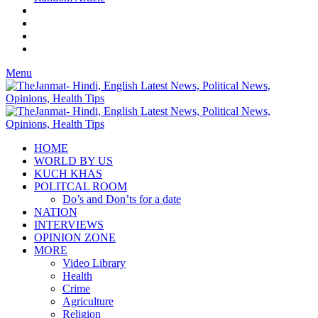
Menu
HOME
WORLD BY US
KUCH KHAS
POLITCAL ROOM
Do’s and Don’ts for a date
NATION
INTERVIEWS
OPINION ZONE
MORE
Video Library
Health
Crime
Agriculture
Religion