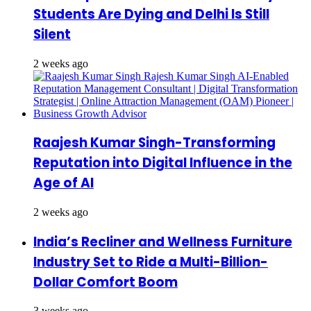
Students Are Dying and Delhi Is Still
Silent
2 weeks ago
Raajesh Kumar Singh-Transforming
Reputation into Digital Influence in the
Age of AI
2 weeks ago
India’s Recliner and Wellness Furniture
Industry Set to Ride a Multi-Billion-
Dollar Comfort Boom
3 weeks ago