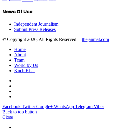
News Of Use
Independent Journalism
Submit Press Releases
© Copyright 2026, All Rights Reserved |
thejanmat.com
Home
About
Team
World by Us
Kuch Khas
Facebook
Twitter
Google+
WhatsApp
Telegram
Viber
Back to top button
Close