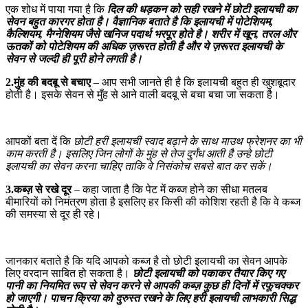
एक शोध में पाया गया है कि
दिल की धड़कन को सही रखने में छोटी इलायची का
सेवन बहुत कारगर होता है। वैज्ञानिक बताते है कि इलायची में पोटेशियम,
कैल्शियम, मैग्नेशियम जैसे खनिज पदार्थ भरपूर होते है। शरीर में खून, तरल और
ऊतकों को पोटेशियम की अधिक ज़रूरत होती है और ये ज़रूरत इलायची के
सेवन से जल्दी ही पूरी होने लगती है।
2.मुंह की बदबू से बचाए
– आप सभी जानते ही है कि इलायची बहुत ही खुशबूदार
होती है। इसके सेवन से मुँह से आने वाली बदबू से बचा बचा जा सकता है।
आपकों बता दें कि
छोटी हरी इलायची स्वाद बढ़ाने के साथ माउथ फ्रेशनर का भी
काम करती है। इसलिए जिन लोगों के मुंह से तेज दुर्गंध आती है उन्हे छोटी
इलायची का सेवन करना चाहिए ताकि वे निसंकोच सबसे बात कर सकें।
3.कब्ज़ से रखे दूर
– कहा जाता है कि पेट में कब्ज होने का सीधा मतलब
बीमारियों को निमंत्रण होता है इसलिए हर किसी की कोशिश रहती है कि वे कब्ज
की समस्या से दूर ही रहे।
जानकार बताते है कि यदि आपको कब्ज है तो छोटी इलायची का सेवन आपके
लिए वरदान साबित हो सकता है।
छोटी इलायची को पकाकर तैयार किए गए
पानी का नियमित रूप से सेवन करने से आपकी कब्ज़ कुछ ही दिनों में रफूचक्कर
हो जाएगी। पाचन क्रिया को दुरुस्त रखने के लिए हरी इलायची लाभकारी सिद्ध