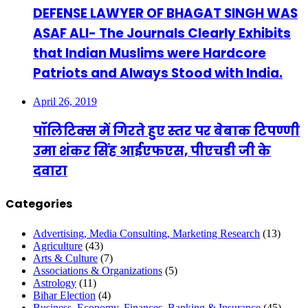
DEFENSE LAWYER OF BHAGAT SINGH WAS
ASAF ALI- The Journals Clearly Exhibits
that Indian Muslims were Hardcore
Patriots and Always Stood with India.
April 26, 2019
पॉलिटिक्स में गिरते हुए स्तर पर बेबाक टिपण्णी
उमा शंकर सिंह आईएफएस, पीएचडी जी के
दवारा
Categories
Advertising, Media Consulting, Marketing Research
(13)
Agriculture
(43)
Arts & Culture
(7)
Associations & Organizations
(5)
Astrology
(11)
Bihar Election
(4)
Business, Economy, Finances, Banking & Insurance
(45)