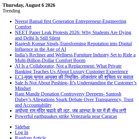
Thursday, August 6 2026
Trending
Neeraj Bansal first Generation Entrepreneur-Engineering
Comfort
NEET Paper Leak Protests 2026: Why Students Are Dying
and Delhi Is Still Silent
Raajesh Kumar Singh-Transforming Reputation into Digital
Influence in the Age of AI
India’s Recliner and Wellness Furniture Industry Set to Ride a
Multi-Billion-Dollar Comfort Boom
AI Is a Collaborator, Not a Replacement: What Private
Banking Teaches Us About Luxury Customer Experience
ECI-मुख्य चुनाव आयुक्त की नियुक्ति- लोकतंत्र की शुचिता पर सवाल
Sale Is Not About Pushing- It’s Understanding the Customer’s
Mindset
Ram Mandir Donation Controversy Deepens- Santosh
Dubey’s Allegations Spark Debate Over Transparency, Trust
and Accountability
अयोध्या राम मंदिर चढ़ावे की लूट, जब आस्था के घर में ही सेंध लगी
Powerful earthquakes strike Venezuela near Caracas
Sidebar
Log In
Random Article