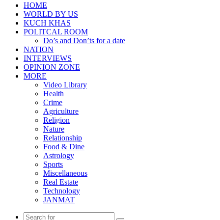
HOME
WORLD BY US
KUCH KHAS
POLITCAL ROOM
Do’s and Don’ts for a date
NATION
INTERVIEWS
OPINION ZONE
MORE
Video Library
Health
Crime
Agriculture
Religion
Nature
Relationship
Food & Dine
Astrology
Sports
Miscellaneous
Real Estate
Technology
JANMAT