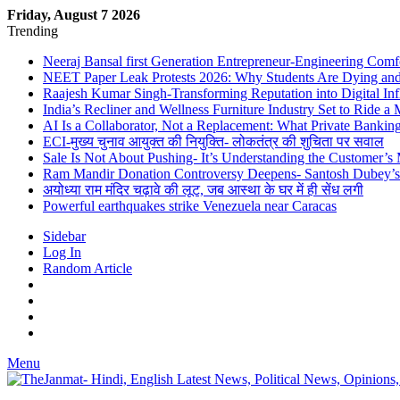
Friday, August 7 2026
Trending
Neeraj Bansal first Generation Entrepreneur-Engineering Comf
NEET Paper Leak Protests 2026: Why Students Are Dying and De
Raajesh Kumar Singh-Transforming Reputation into Digital Inf
India’s Recliner and Wellness Furniture Industry Set to Ride 
AI Is a Collaborator, Not a Replacement: What Private Bank
ECI-मुख्य चुनाव आयुक्त की नियुक्ति- लोकतंत्र की शुचिता पर सवाल
Sale Is Not About Pushing- It’s Understanding the Customer’s
Ram Mandir Donation Controversy Deepens- Santosh Dubey’s A
अयोध्या राम मंदिर चढ़ावे की लूट, जब आस्था के घर में ही सेंध लगी
Powerful earthquakes strike Venezuela near Caracas
Sidebar
Log In
Random Article
Menu