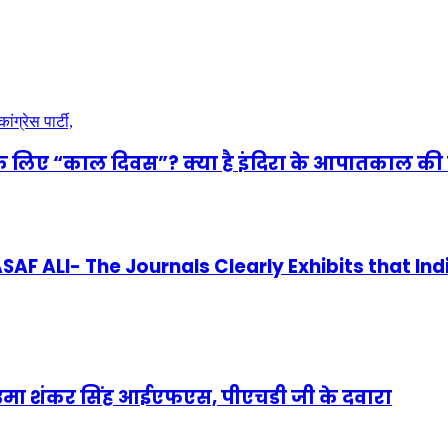
े लिए “काल दिवस”? क्या है इंदिरा के आपातकाल की 
 ALI- The Journals Clearly Exhibits that Ind
णी उमा शंकर सिंह आईएफएस, पीएचडी जी के दवारा