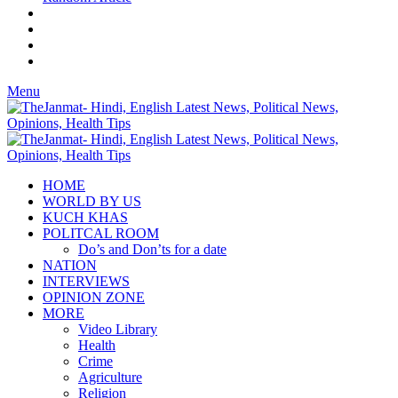
Menu
HOME
WORLD BY US
KUCH KHAS
POLITCAL ROOM
Do’s and Don’ts for a date
NATION
INTERVIEWS
OPINION ZONE
MORE
Video Library
Health
Crime
Agriculture
Religion