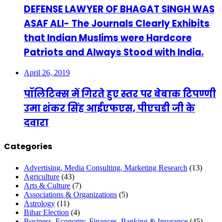
DEFENSE LAWYER OF BHAGAT SINGH WAS
ASAF ALI- The Journals Clearly Exhibits
that Indian Muslims were Hardcore
Patriots and Always Stood with India.
April 26, 2019
पॉलिटिक्स में गिरते हुए स्तर पर बेबाक टिपण्णी
उमा शंकर सिंह आईएफएस, पीएचडी जी के
दवारा
Categories
Advertising, Media Consulting, Marketing Research
(13)
Agriculture
(43)
Arts & Culture
(7)
Associations & Organizations
(5)
Astrology
(11)
Bihar Election
(4)
Business, Economy, Finances, Banking & Insurance
(45)