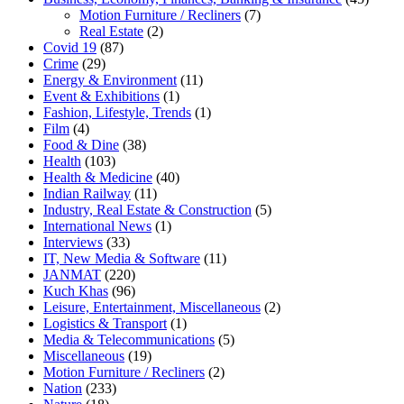
Motion Furniture / Recliners
(7)
Real Estate
(2)
Covid 19
(87)
Crime
(29)
Energy & Environment
(11)
Event & Exhibitions
(1)
Fashion, Lifestyle, Trends
(1)
Film
(4)
Food & Dine
(38)
Health
(103)
Health & Medicine
(40)
Indian Railway
(11)
Industry, Real Estate & Construction
(5)
International News
(1)
Interviews
(33)
IT, New Media & Software
(11)
JANMAT
(220)
Kuch Khas
(96)
Leisure, Entertainment, Miscellaneous
(2)
Logistics & Transport
(1)
Media & Telecommunications
(5)
Miscellaneous
(19)
Motion Furniture / Recliners
(2)
Nation
(233)