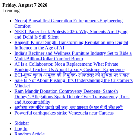
Friday, August 7 2026
Trending
Neeraj Bansal first Generation Entrepreneur-Engineering
Comfort
NEET Paper Leak Protests 2026: Why Students Are Dying
and Delhi Is Still Silent
Raajesh Kumar Singh-Transforming Reputation into Digital
Influence in the Age of AI
India’s Recliner and Wellness Furniture Industry Set to Ride a
Multi-Billion-Dollar Comfort Boom
AI Is a Collaborator, Not a Replacement: What Private
Banking Teaches Us About Luxury Customer Experience
ECI-मुख्य चुनाव आयुक्त की नियुक्ति- लोकतंत्र की शुचिता पर सवाल
Sale Is Not About Pushing- It’s Understanding the Customer’s
Mindset
Ram Mandir Donation Controversy Deepens- Santosh
Dubey’s Allegations Spark Debate Over Transparency, Trust
and Accountability
अयोध्या राम मंदिर चढ़ावे की लूट, जब आस्था के घर में ही सेंध लगी
Powerful earthquakes strike Venezuela near Caracas
Sidebar
Log In
Random Article