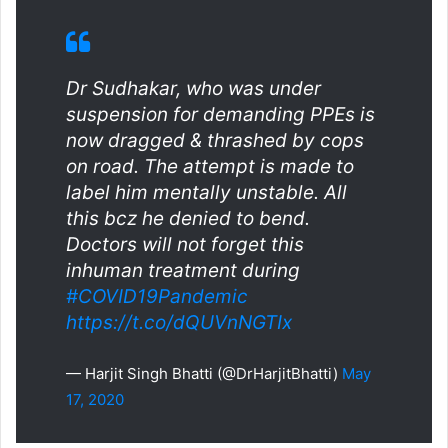
Dr Sudhakar, who was under
suspension for demanding PPEs is
now dragged & thrashed by cops
on road. The attempt is made to
label him mentally unstable. All
this bcz he denied to bend.
Doctors will not forget this
inhuman treatment during
#COVID19Pandemic
https://t.co/dQUVnNGTIx
— Harjit Singh Bhatti (@DrHarjitBhatti)
May
17, 2020