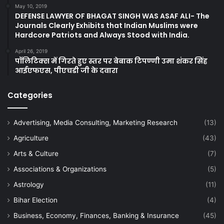
May 10, 2019
DEFENSE LAWYER OF BHAGAT SINGH WAS ASAF ALI- The
Journals Clearly Exhibits that Indian Muslims were
Hardcore Patriots and Always Stood with India.
April 26, 2019
पॉलिटिक्स में गिरते हुए स्तर पर बेबाक टिपण्णी उमा शंकर सिंह
आईएफएस, पीएचडी जी के दवारा
Categories
Advertising, Media Consulting, Marketing Research
(13)
Agriculture
(43)
Arts & Culture
(7)
Associations & Organizations
(5)
Astrology
(11)
Bihar Election
(4)
Business, Economy, Finances, Banking & Insurance
(45)