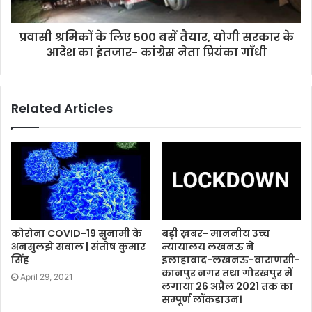
प्रवासी श्रमिकों के लिए 500 बसें तैयार, योगी सरकार के
आदेश का इंतजार- कांग्रेस नेता प्रियंका गाँधी
Related Articles
कोरोना COVID-19 सुनामी के
बड़ी ख़बर- माननीय उच्च
अनसुलझे सवाल | संतोष कुमार
न्यायालय लखनऊ ने
सिंह
इलाहाबाद-लखनऊ-वाराणसी-
कानपुर नगर तथा गोरखपुर में
April 29, 2021
लगाया 26 अप्रैल 2021 तक का
सम्पूर्ण लॉकडाउन।