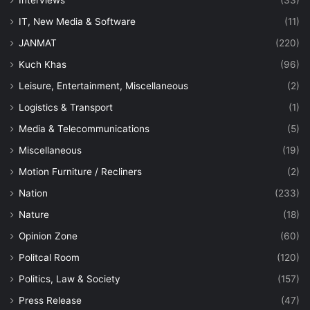
Interviews
(33)
IT, New Media & Software
(11)
JANMAT
(220)
Kuch Khas
(96)
Leisure, Entertainment, Miscellaneous
(2)
Logistics & Transport
(1)
Media & Telecommunications
(5)
Miscellaneous
(19)
Motion Furniture / Recliners
(2)
Nation
(233)
Nature
(18)
Opinion Zone
(60)
Politcal Room
(120)
Politics, Law & Society
(157)
Press Release
(47)