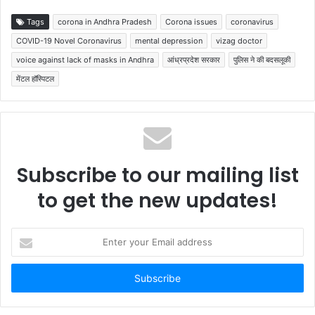
Tags
corona in Andhra Pradesh
Corona issues
coronavirus
COVID-19 Novel Coronavirus
mental depression
vizag doctor
voice against lack of masks in Andhra
आंध्रप्रदेश सरकार
पुलिस ने की बदसलूकी
मेंटल हॉस्पिटल
Subscribe to our mailing list
to get the new updates!
Enter
your
Email
address