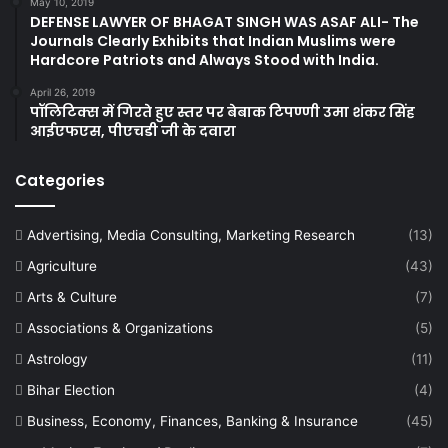
May 10, 2019
DEFENSE LAWYER OF BHAGAT SINGH WAS ASAF ALI- The
Journals Clearly Exhibits that Indian Muslims were
Hardcore Patriots and Always Stood with India.
April 26, 2019
पॉलिटिक्स में गिरते हुए स्तर पर बेबाक टिपण्णी उमा शंकर सिंह
आईएफएस, पीएचडी जी के दवारा
Categories
Advertising, Media Consulting, Marketing Research
(13)
Agriculture
(43)
Arts & Culture
(7)
Associations & Organizations
(5)
Astrology
(11)
Bihar Election
(4)
Business, Economy, Finances, Banking & Insurance
(45)