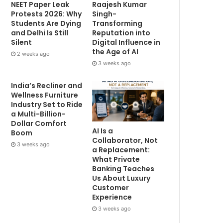
NEET Paper Leak
Raajesh Kumar
Protests 2026: Why
Singh-
Students Are Dying
Transforming
and Delhi Is Still
Reputation into
Silent
Digital Influence in
the Age of AI
2 weeks ago
3 weeks ago
India’s Recliner and
Wellness Furniture
Industry Set to Ride
a Multi-Billion-
Dollar Comfort
AI Is a
Boom
Collaborator, Not
3 weeks ago
a Replacement:
What Private
Banking Teaches
Us About Luxury
Customer
Experience
3 weeks ago